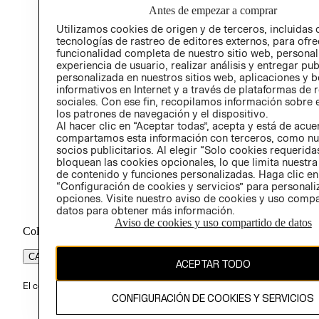
Antes de empezar a comprar
PROG
Utilizamos cookies de origen y de terceros, incluidas 
ÉTICA
tecnologías de rastreo de editores externos, para ofre
funcionalidad completa de nuestro sitio web, personal
experiencia de usuario, realizar análisis y entregar pu
personalizada en nuestros sitios web, aplicaciones y b
informativos en Internet y a través de plataformas de 
sociales. Con ese fin, recopilamos información sobre e
los patrones de navegación y el dispositivo.
Al hacer clic en “Aceptar todas”, acepta y está de acu
compartamos esta información con terceros, como nu
socios publicitarios. Al elegir “Solo cookies requeridas
bloquean las cookies opcionales, lo que limita nuestra
de contenido y funciones personalizadas. Haga clic en
“Configuración de cookies y servicios” para personali
opciones. Visite nuestro aviso de cookies y uso comp
datos para obtener más información.
Aviso de cookies y uso compartido de datos
Colombia ($)
CAMBIAR REGIÓN
ACEPTAR TODO
El contenido de esta página web está protegido por copyright y es pr
CONFIGURACIÓN DE COOKIES Y SERVICIOS