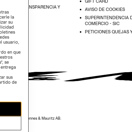
GIFT CARD
RAMA DE TRANSPARENCIA Y
AVISO DE COOKIES
otras
 (INGLÉS)
cerle la
SUPERINTENDENCIA D
izar su
COMERCIO - SIC
blicidad
PETICIONES QUEJAS 
oletines
redes
l usuario,
erdo en que
estros
”, se
 entrega
zar sus
artido de
opiedad de H&M Hennes & Mauritz AB.