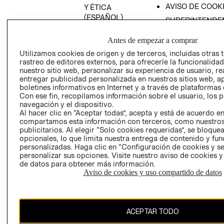
AVISO DE COOK
Y ÉTICA
(ESPAÑOL)
SUPERINTENDE
DE INDUSTRIA Y
PROGRAMA DE
COMERCIO - SI
Antes de empezar a comprar
TRANSPARENCIA
Y ÉTICA (INGLÉS)
Utilizamos cookies de origen y de terceros, incluidas otras 
PETICIONES
rastreo de editores externos, para ofrecerle la funcionalid
QUEJAS Y
nuestro sitio web, personalizar su experiencia de usuario, rea
RECLAMOS
entregar publicidad personalizada en nuestros sitios web, a
boletines informativos en Internet y a través de plataformas 
Con ese fin, recopilamos información sobre el usuario, los 
navegación y el dispositivo.
Al hacer clic en “Aceptar todas”, acepta y está de acuerdo e
compartamos esta información con terceros, como nuestros
publicitarios. Al elegir “Solo cookies requeridas”, se bloque
opcionales, lo que limita nuestra entrega de contenido y fu
Colombia ($)
personalizadas. Haga clic en “Configuración de cookies y se
personalizar sus opciones. Visite nuestro aviso de cookies 
CAMBIAR REGIÓN
de datos para obtener más información.
Aviso de cookies y uso compartido de datos
El contenido de esta página web está protegido por copyright y es
ACEPTAR TODO
propiedad de H&M Hennes & Mauritz AB.