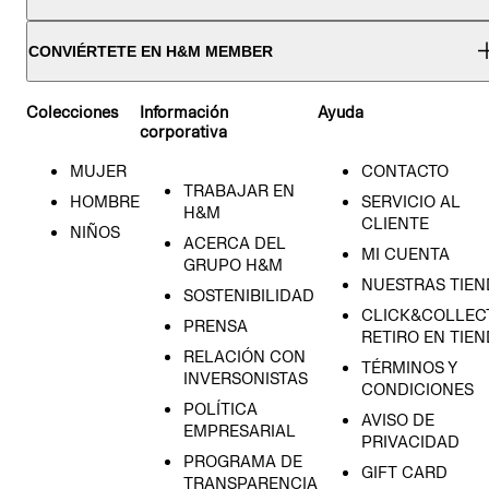
CONVIÉRTETE EN H&M MEMBER
Colecciones
Información
Ayuda
corporativa
MUJER
CONTACTO
TRABAJAR EN
HOMBRE
SERVICIO AL
H&M
CLIENTE
NIÑOS
ACERCA DEL
MI CUENTA
GRUPO H&M
NUESTRAS TIEN
SOSTENIBILIDAD
CLICK&COLLECT
PRENSA
RETIRO EN TIE
RELACIÓN CON
TÉRMINOS Y
INVERSONISTAS
CONDICIONES
POLÍTICA
AVISO DE
EMPRESARIAL
PRIVACIDAD
PROGRAMA DE
GIFT CARD
TRANSPARENCIA