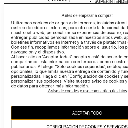
SUPERINTENDE
DE INDUSTRIA Y
PROGRAMA DE
COMERCIO - SI
TRANSPARENCIA
Antes de empezar a comprar
Y ÉTICA (INGLÉS)
PETICIONES
Utilizamos cookies de origen y de terceros, incluidas otras 
QUEJAS Y
rastreo de editores externos, para ofrecerle la funcionalid
RECLAMOS
nuestro sitio web, personalizar su experiencia de usuario, rea
entregar publicidad personalizada en nuestros sitios web, a
boletines informativos en Internet y a través de plataformas 
Con ese fin, recopilamos información sobre el usuario, los 
navegación y el dispositivo.
Al hacer clic en “Aceptar todas”, acepta y está de acuerdo e
compartamos esta información con terceros, como nuestros
publicitarios. Al elegir “Solo cookies requeridas”, se bloque
opcionales, lo que limita nuestra entrega de contenido y fu
Colombia ($)
personalizadas. Haga clic en “Configuración de cookies y se
personalizar sus opciones. Visite nuestro aviso de cookies 
CAMBIAR REGIÓN
de datos para obtener más información.
Aviso de cookies y uso compartido de datos
El contenido de esta página web está protegido por copyright y es
propiedad de H&M Hennes & Mauritz AB.
ACEPTAR TODO
CONFIGURACIÓN DE COOKIES Y SERVICIOS