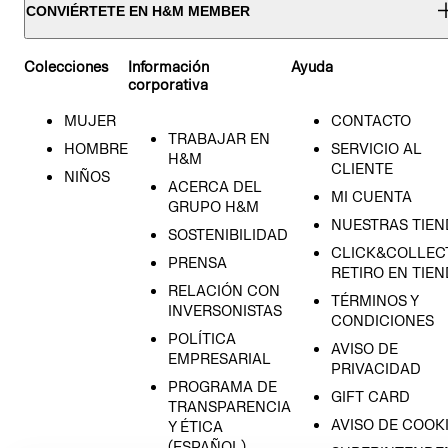
CONVIÉRTETE EN H&M MEMBER
Colecciones
Información
Ayuda
corporativa
MUJER
CONTACTO
TRABAJAR EN
HOMBRE
SERVICIO AL
H&M
CLIENTE
NIÑOS
ACERCA DEL
MI CUENTA
GRUPO H&M
NUESTRAS TIEN
SOSTENIBILIDAD
CLICK&COLLECT
PRENSA
RETIRO EN TIE
RELACIÓN CON
TÉRMINOS Y
INVERSONISTAS
CONDICIONES
POLÍTICA
AVISO DE
EMPRESARIAL
PRIVACIDAD
PROGRAMA DE
GIFT CARD
TRANSPARENCIA
AVISO DE COOK
Y ÉTICA
(ESPAÑOL)