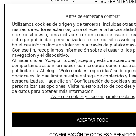
SUPERINTENDE
DE INDUSTRIA Y
PROGRAMA DE
COMERCIO - SI
TRANSPARENCIA
Antes de empezar a comprar
Y ÉTICA (INGLÉS)
PETICIONES
Utilizamos cookies de origen y de terceros, incluidas otras 
QUEJAS Y
rastreo de editores externos, para ofrecerle la funcionalid
RECLAMOS
nuestro sitio web, personalizar su experiencia de usuario, rea
entregar publicidad personalizada en nuestros sitios web, a
boletines informativos en Internet y a través de plataformas 
Con ese fin, recopilamos información sobre el usuario, los 
navegación y el dispositivo.
Al hacer clic en “Aceptar todas”, acepta y está de acuerdo e
compartamos esta información con terceros, como nuestros
publicitarios. Al elegir “Solo cookies requeridas”, se bloque
opcionales, lo que limita nuestra entrega de contenido y fu
Colombia ($)
personalizadas. Haga clic en “Configuración de cookies y se
personalizar sus opciones. Visite nuestro aviso de cookies 
CAMBIAR REGIÓN
de datos para obtener más información.
Aviso de cookies y uso compartido de datos
El contenido de esta página web está protegido por copyright y es
propiedad de H&M Hennes & Mauritz AB.
ACEPTAR TODO
CONFIGURACIÓN DE COOKIES Y SERVICIOS