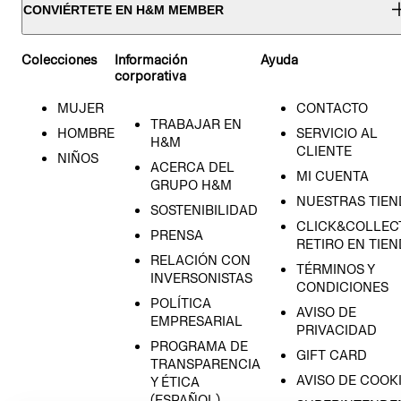
CONVIÉRTETE EN H&M MEMBER
Colecciones
Información
Ayuda
corporativa
MUJER
CONTACTO
TRABAJAR EN
HOMBRE
SERVICIO AL
H&M
CLIENTE
NIÑOS
ACERCA DEL
MI CUENTA
GRUPO H&M
NUESTRAS TIEN
SOSTENIBILIDAD
CLICK&COLLECT
PRENSA
RETIRO EN TIE
RELACIÓN CON
TÉRMINOS Y
INVERSONISTAS
CONDICIONES
POLÍTICA
AVISO DE
EMPRESARIAL
PRIVACIDAD
PROGRAMA DE
GIFT CARD
TRANSPARENCIA
AVISO DE COOK
Y ÉTICA
(ESPAÑOL)