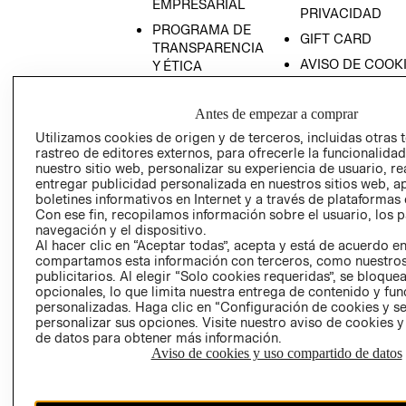
EMPRESARIAL
PRIVACIDAD
PROGRAMA DE
GIFT CARD
TRANSPARENCIA
AVISO DE COOK
Y ÉTICA
(ESPAÑOL)
SUPERINTENDE
DE INDUSTRIA Y
PROGRAMA DE
Antes de empezar a comprar
COMERCIO - SI
TRANSPARENCIA
Utilizamos cookies de origen y de terceros, incluidas otras 
Y ÉTICA (INGLÉS)
PETICIONES
rastreo de editores externos, para ofrecerle la funcionalid
nuestro sitio web, personalizar su experiencia de usuario, rea
QUEJAS Y
entregar publicidad personalizada en nuestros sitios web, a
RECLAMOS
boletines informativos en Internet y a través de plataformas 
Con ese fin, recopilamos información sobre el usuario, los 
navegación y el dispositivo.
Al hacer clic en “Aceptar todas”, acepta y está de acuerdo e
compartamos esta información con terceros, como nuestros
publicitarios. Al elegir “Solo cookies requeridas”, se bloque
opcionales, lo que limita nuestra entrega de contenido y fu
personalizadas. Haga clic en “Configuración de cookies y se
Colombia ($)
personalizar sus opciones. Visite nuestro aviso de cookies 
de datos para obtener más información.
CAMBIAR REGIÓN
Aviso de cookies y uso compartido de datos