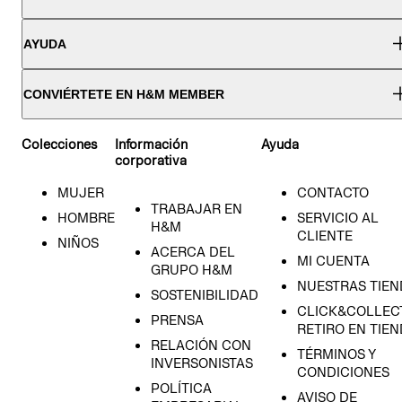
AYUDA
CONVIÉRTETE EN H&M MEMBER
Colecciones
Información
Ayuda
corporativa
MUJER
CONTACTO
TRABAJAR EN
HOMBRE
SERVICIO AL
H&M
CLIENTE
NIÑOS
ACERCA DEL
MI CUENTA
GRUPO H&M
NUESTRAS TIEN
SOSTENIBILIDAD
CLICK&COLLECT
PRENSA
RETIRO EN TIE
RELACIÓN CON
TÉRMINOS Y
INVERSONISTAS
CONDICIONES
POLÍTICA
AVISO DE