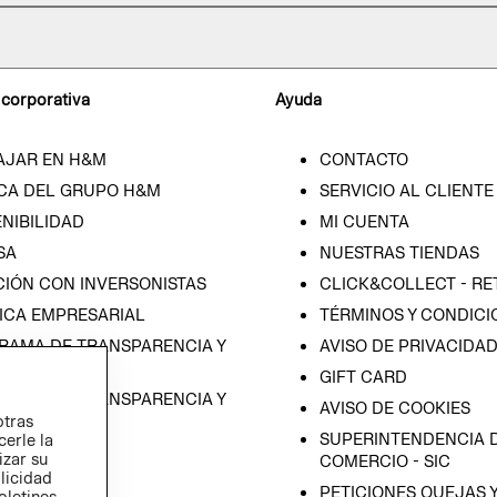
 corporativa
Ayuda
AJAR EN H&M
CONTACTO
CA DEL GRUPO H&M
SERVICIO AL CLIENTE
NIBILIDAD
MI CUENTA
SA
NUESTRAS TIENDAS
CIÓN CON INVERSONISTAS
CLICK&COLLECT - RE
ICA EMPRESARIAL
TÉRMINOS Y CONDICI
RAMA DE TRANSPARENCIA Y
AVISO DE PRIVACIDA
 (ESPAÑOL)
GIFT CARD
RAMA DE TRANSPARENCIA Y
AVISO DE COOKIES
otras
 (INGLÉS)
SUPERINTENDENCIA D
cerle la
izar su
COMERCIO - SIC
blicidad
PETICIONES QUEJAS 
oletines