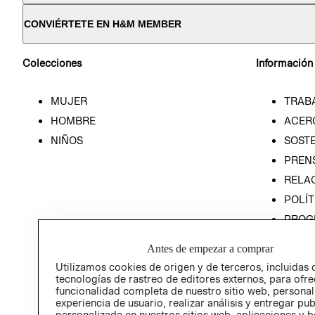
CONVIÉRTETE EN H&M MEMBER
Colecciones
Información
MUJER
TRAB
HOMBRE
ACER
NIÑOS
SOSTE
PREN
RELA
POLÍT
PROG
ÉTICA
Antes de empezar a comprar
PROG
Utilizamos cookies de origen y de terceros, incluidas 
ÉTICA
tecnologías de rastreo de editores externos, para ofre
funcionalidad completa de nuestro sitio web, personal
experiencia de usuario, realizar análisis y entregar pu
personalizada en nuestros sitios web, aplicaciones y b