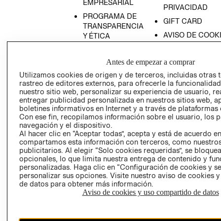
EMPRESARIAL
PRIVACIDAD
PROGRAMA DE
GIFT CARD
TRANSPARENCIA
AVISO DE COOK
Y ÉTICA
(ESPAÑOL)
SUPERINTENDE
DE INDUSTRIA Y
PROGRAMA DE
Antes de empezar a comprar
COMERCIO - SI
TRANSPARENCIA
Utilizamos cookies de origen y de terceros, incluidas otras 
Y ÉTICA (INGLÉS)
PETICIONES
rastreo de editores externos, para ofrecerle la funcionalid
nuestro sitio web, personalizar su experiencia de usuario, rea
QUEJAS Y
entregar publicidad personalizada en nuestros sitios web, a
RECLAMOS
boletines informativos en Internet y a través de plataformas 
Con ese fin, recopilamos información sobre el usuario, los 
navegación y el dispositivo.
Al hacer clic en “Aceptar todas”, acepta y está de acuerdo e
compartamos esta información con terceros, como nuestros
publicitarios. Al elegir “Solo cookies requeridas”, se bloque
opcionales, lo que limita nuestra entrega de contenido y fu
personalizadas. Haga clic en “Configuración de cookies y se
Colombia ($)
personalizar sus opciones. Visite nuestro aviso de cookies 
de datos para obtener más información.
CAMBIAR REGIÓN
Aviso de cookies y uso compartido de datos