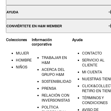
AYUDA
CONVIÉRTETE EN H&M MEMBER
Colecciones
Información
Ayuda
corporativa
MUJER
CONTACTO
TRABAJAR EN
HOMBRE
SERVICIO AL
H&M
CLIENTE
NIÑOS
ACERCA DEL
MI CUENTA
GRUPO H&M
NUESTRAS TIEN
SOSTENIBILIDAD
CLICK&COLLECT
PRENSA
RETIRO EN TIE
RELACIÓN CON
TÉRMINOS Y
INVERSONISTAS
CONDICIONES
POLÍTICA
AVISO DE