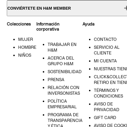
CONVIÉRTETE EN H&M MEMBER
Colecciones
Información
Ayuda
corporativa
MUJER
CONTACTO
TRABAJAR EN
HOMBRE
SERVICIO AL
H&M
CLIENTE
NIÑOS
ACERCA DEL
MI CUENTA
GRUPO H&M
NUESTRAS TIEN
SOSTENIBILIDAD
CLICK&COLLECT
PRENSA
RETIRO EN TIE
RELACIÓN CON
TÉRMINOS Y
INVERSONISTAS
CONDICIONES
POLÍTICA
AVISO DE
EMPRESARIAL
PRIVACIDAD
PROGRAMA DE
GIFT CARD
TRANSPARENCIA
AVISO DE COOK
Y ÉTICA