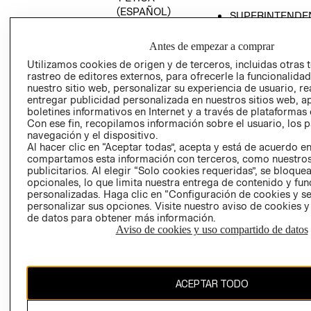
(ESPAÑOL)
SUPERINTENDE
DE INDUSTRIA Y
PROGRAMA DE
COMERCIO - SI
TRANSPARENCIA
Antes de empezar a comprar
Y ÉTICA (INGLÉS)
PETICIONES
Utilizamos cookies de origen y de terceros, incluidas otras 
rastreo de editores externos, para ofrecerle la funcionalid
QUEJAS Y
nuestro sitio web, personalizar su experiencia de usuario, rea
RECLAMOS
entregar publicidad personalizada en nuestros sitios web, a
boletines informativos en Internet y a través de plataformas 
Con ese fin, recopilamos información sobre el usuario, los 
navegación y el dispositivo.
Al hacer clic en “Aceptar todas”, acepta y está de acuerdo e
compartamos esta información con terceros, como nuestros
publicitarios. Al elegir “Solo cookies requeridas”, se bloque
opcionales, lo que limita nuestra entrega de contenido y fu
Colombia ($)
personalizadas. Haga clic en “Configuración de cookies y se
personalizar sus opciones. Visite nuestro aviso de cookies 
CAMBIAR REGIÓN
de datos para obtener más información.
Aviso de cookies y uso compartido de datos
El contenido de esta página web está protegido por copyright y es
ACEPTAR TODO
propiedad de H&M Hennes & Mauritz AB.