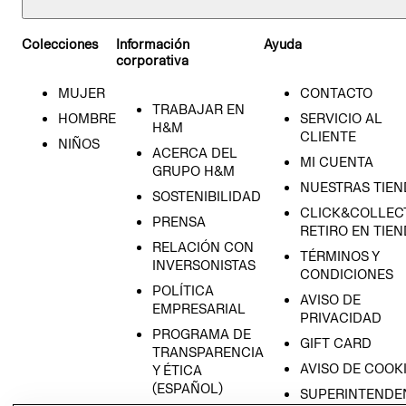
Colecciones
Información
Ayuda
corporativa
MUJER
CONTACTO
TRABAJAR EN
HOMBRE
SERVICIO AL
H&M
CLIENTE
NIÑOS
ACERCA DEL
MI CUENTA
GRUPO H&M
NUESTRAS TIEN
SOSTENIBILIDAD
CLICK&COLLECT
PRENSA
RETIRO EN TIE
RELACIÓN CON
TÉRMINOS Y
INVERSONISTAS
CONDICIONES
POLÍTICA
AVISO DE
EMPRESARIAL
PRIVACIDAD
PROGRAMA DE
GIFT CARD
TRANSPARENCIA
AVISO DE COOK
Y ÉTICA
(ESPAÑOL)
SUPERINTENDE