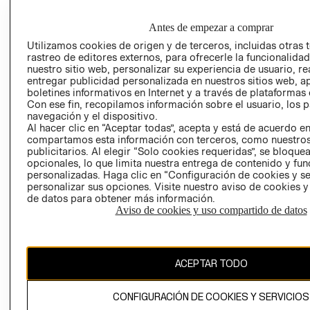
DE INDUSTRIA Y
PROGRAMA DE
COMERCIO - SI
TRANSPARENCIA
Antes de empezar a comprar
Y ÉTICA (INGLÉS)
PETICIONES
Utilizamos cookies de origen y de terceros, incluidas otras 
QUEJAS Y
rastreo de editores externos, para ofrecerle la funcionalid
RECLAMOS
nuestro sitio web, personalizar su experiencia de usuario, rea
entregar publicidad personalizada en nuestros sitios web, a
boletines informativos en Internet y a través de plataformas 
Con ese fin, recopilamos información sobre el usuario, los 
navegación y el dispositivo.
Al hacer clic en “Aceptar todas”, acepta y está de acuerdo e
compartamos esta información con terceros, como nuestros
publicitarios. Al elegir “Solo cookies requeridas”, se bloque
Colombia ($)
opcionales, lo que limita nuestra entrega de contenido y fu
personalizadas. Haga clic en “Configuración de cookies y se
personalizar sus opciones. Visite nuestro aviso de cookies 
CAMBIAR REGIÓN
de datos para obtener más información.
Aviso de cookies y uso compartido de datos
El contenido de esta página web está protegido por copyright y es
propiedad de H&M Hennes & Mauritz AB.
ACEPTAR TODO
CONFIGURACIÓN DE COOKIES Y SERVICIOS