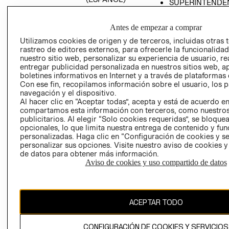
SUPERINTENDE
DE INDUSTRIA Y
PROGRAMA DE
COMERCIO - SI
TRANSPARENCIA
Antes de empezar a comprar
Y ÉTICA (INGLÉS)
PETICIONES
Utilizamos cookies de origen y de terceros, incluidas otras 
QUEJAS Y
rastreo de editores externos, para ofrecerle la funcionalid
RECLAMOS
nuestro sitio web, personalizar su experiencia de usuario, rea
entregar publicidad personalizada en nuestros sitios web, a
boletines informativos en Internet y a través de plataformas 
Con ese fin, recopilamos información sobre el usuario, los 
navegación y el dispositivo.
Al hacer clic en “Aceptar todas”, acepta y está de acuerdo e
compartamos esta información con terceros, como nuestros
publicitarios. Al elegir “Solo cookies requeridas”, se bloque
opcionales, lo que limita nuestra entrega de contenido y fu
Colombia ($)
personalizadas. Haga clic en “Configuración de cookies y se
personalizar sus opciones. Visite nuestro aviso de cookies 
CAMBIAR REGIÓN
de datos para obtener más información.
Aviso de cookies y uso compartido de datos
El contenido de esta página web está protegido por copyright y es
propiedad de H&M Hennes & Mauritz AB.
ACEPTAR TODO
CONFIGURACIÓN DE COOKIES Y SERVICIOS