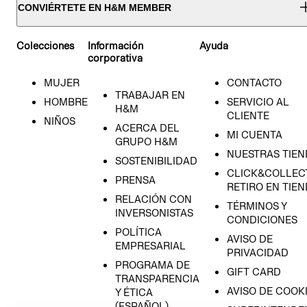
CONVIÉRTETE EN H&M MEMBER
Colecciones
Información
Ayuda
corporativa
MUJER
CONTACTO
TRABAJAR EN
HOMBRE
SERVICIO AL
H&M
CLIENTE
NIÑOS
ACERCA DEL
MI CUENTA
GRUPO H&M
NUESTRAS TIEN
SOSTENIBILIDAD
CLICK&COLLECT
PRENSA
RETIRO EN TIE
RELACIÓN CON
TÉRMINOS Y
INVERSONISTAS
CONDICIONES
POLÍTICA
AVISO DE
EMPRESARIAL
PRIVACIDAD
PROGRAMA DE
GIFT CARD
TRANSPARENCIA
AVISO DE COOK
Y ÉTICA
(ESPAÑOL)