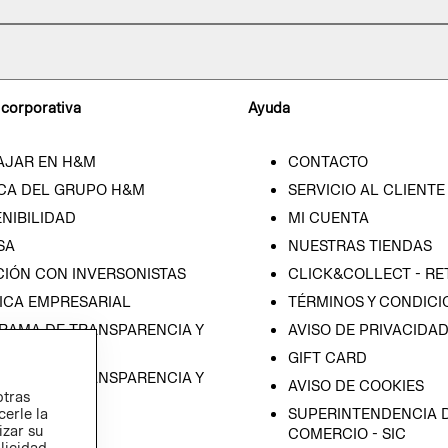
 corporativa
Ayuda
AJAR EN H&M
CONTACTO
CA DEL GRUPO H&M
SERVICIO AL CLIENTE
NIBILIDAD
MI CUENTA
SA
NUESTRAS TIENDAS
CIÓN CON INVERSONISTAS
CLICK&COLLECT - RE
ICA EMPRESARIAL
TÉRMINOS Y CONDICI
RAMA DE TRANSPARENCIA Y
AVISO DE PRIVACIDA
 (ESPAÑOL)
GIFT CARD
RAMA DE TRANSPARENCIA Y
AVISO DE COOKIES
otras
 (INGLÉS)
SUPERINTENDENCIA D
cerle la
izar su
COMERCIO - SIC
blicidad