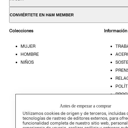
CONVIÉRTETE EN H&M MEMBER
Colecciones
Información
MUJER
TRAB
HOMBRE
ACER
NIÑOS
SOSTE
PREN
RELA
POLÍT
PROG
ÉTICA
Antes de empezar a comprar
PROG
Utilizamos cookies de origen y de terceros, incluidas 
ÉTICA
tecnologías de rastreo de editores externos, para ofre
funcionalidad completa de nuestro sitio web, personal
experiencia de usuario, realizar análisis y entregar pu