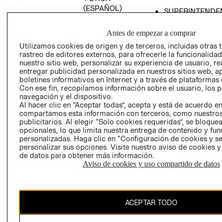
(ESPAÑOL)
SUPERINTENDE
DE INDUSTRIA Y
PROGRAMA DE
COMERCIO - SI
TRANSPARENCIA
Antes de empezar a comprar
Y ÉTICA (INGLÉS)
PETICIONES
Utilizamos cookies de origen y de terceros, incluidas otras 
rastreo de editores externos, para ofrecerle la funcionalid
QUEJAS Y
nuestro sitio web, personalizar su experiencia de usuario, rea
RECLAMOS
entregar publicidad personalizada en nuestros sitios web, a
boletines informativos en Internet y a través de plataformas 
Con ese fin, recopilamos información sobre el usuario, los 
navegación y el dispositivo.
Al hacer clic en “Aceptar todas”, acepta y está de acuerdo e
compartamos esta información con terceros, como nuestros
publicitarios. Al elegir “Solo cookies requeridas”, se bloque
opcionales, lo que limita nuestra entrega de contenido y fu
Colombia ($)
personalizadas. Haga clic en “Configuración de cookies y se
personalizar sus opciones. Visite nuestro aviso de cookies 
CAMBIAR REGIÓN
de datos para obtener más información.
Aviso de cookies y uso compartido de datos
El contenido de esta página web está protegido por copyright y es
ACEPTAR TODO
propiedad de H&M Hennes & Mauritz AB.