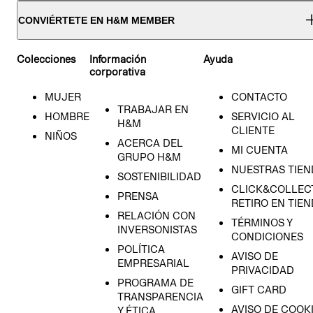
CONVIÉRTETE EN H&M MEMBER
Colecciones
Información
Ayuda
corporativa
MUJER
CONTACTO
TRABAJAR EN
HOMBRE
SERVICIO AL
H&M
CLIENTE
NIÑOS
ACERCA DEL
MI CUENTA
GRUPO H&M
NUESTRAS TIEN
SOSTENIBILIDAD
CLICK&COLLECT
PRENSA
RETIRO EN TIE
RELACIÓN CON
TÉRMINOS Y
INVERSONISTAS
CONDICIONES
POLÍTICA
AVISO DE
EMPRESARIAL
PRIVACIDAD
PROGRAMA DE
GIFT CARD
TRANSPARENCIA
AVISO DE COOK
Y ÉTICA