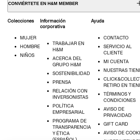
CONVIÉRTETE EN H&M MEMBER
Colecciones
Información
Ayuda
corporativa
MUJER
CONTACTO
TRABAJAR EN
HOMBRE
SERVICIO AL
H&M
CLIENTE
NIÑOS
ACERCA DEL
MI CUENTA
GRUPO H&M
NUESTRAS TIEN
SOSTENIBILIDAD
CLICK&COLLECT
PRENSA
RETIRO EN TIE
RELACIÓN CON
TÉRMINOS Y
INVERSONISTAS
CONDICIONES
POLÍTICA
AVISO DE
EMPRESARIAL
PRIVACIDAD
PROGRAMA DE
GIFT CARD
TRANSPARENCIA
AVISO DE COOK
Y ÉTICA
(ESPAÑOL)