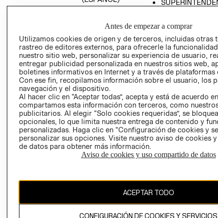
SUPERINTENDE
DE INDUSTRIA Y
PROGRAMA DE
COMERCIO - SI
TRANSPARENCIA
Antes de empezar a comprar
Y ÉTICA (INGLÉS)
PETICIONES
Utilizamos cookies de origen y de terceros, incluidas otras 
QUEJAS Y
rastreo de editores externos, para ofrecerle la funcionalid
RECLAMOS
nuestro sitio web, personalizar su experiencia de usuario, rea
entregar publicidad personalizada en nuestros sitios web, a
boletines informativos en Internet y a través de plataformas 
Con ese fin, recopilamos información sobre el usuario, los 
navegación y el dispositivo.
Al hacer clic en “Aceptar todas”, acepta y está de acuerdo e
compartamos esta información con terceros, como nuestros
publicitarios. Al elegir “Solo cookies requeridas”, se bloque
opcionales, lo que limita nuestra entrega de contenido y fu
Colombia ($)
personalizadas. Haga clic en “Configuración de cookies y se
personalizar sus opciones. Visite nuestro aviso de cookies 
CAMBIAR REGIÓN
de datos para obtener más información.
Aviso de cookies y uso compartido de datos
El contenido de esta página web está protegido por copyright y es
propiedad de H&M Hennes & Mauritz AB.
ACEPTAR TODO
CONFIGURACIÓN DE COOKIES Y SERVICIOS