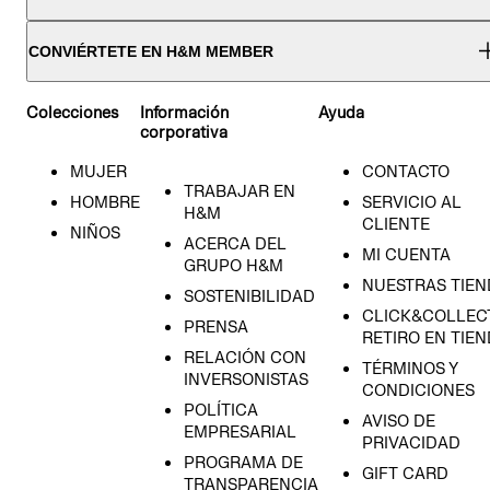
CONVIÉRTETE EN H&M MEMBER
Colecciones
Información
Ayuda
corporativa
MUJER
CONTACTO
TRABAJAR EN
HOMBRE
SERVICIO AL
H&M
CLIENTE
NIÑOS
ACERCA DEL
MI CUENTA
GRUPO H&M
NUESTRAS TIEN
SOSTENIBILIDAD
CLICK&COLLECT
PRENSA
RETIRO EN TIE
RELACIÓN CON
TÉRMINOS Y
INVERSONISTAS
CONDICIONES
POLÍTICA
AVISO DE
EMPRESARIAL
PRIVACIDAD
PROGRAMA DE
GIFT CARD
TRANSPARENCIA