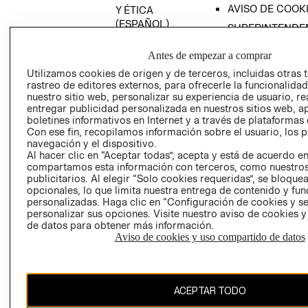
AVISO DE COOK
Y ÉTICA
(ESPAÑOL)
SUPERINTENDE
DE INDUSTRIA Y
PROGRAMA DE
COMERCIO - SI
Antes de empezar a comprar
TRANSPARENCIA
Y ÉTICA (INGLÉS)
Utilizamos cookies de origen y de terceros, incluidas otras 
PETICIONES
rastreo de editores externos, para ofrecerle la funcionalid
QUEJAS Y
nuestro sitio web, personalizar su experiencia de usuario, rea
RECLAMOS
entregar publicidad personalizada en nuestros sitios web, a
boletines informativos en Internet y a través de plataformas 
Con ese fin, recopilamos información sobre el usuario, los 
navegación y el dispositivo.
Al hacer clic en “Aceptar todas”, acepta y está de acuerdo e
compartamos esta información con terceros, como nuestros
publicitarios. Al elegir “Solo cookies requeridas”, se bloque
opcionales, lo que limita nuestra entrega de contenido y fu
Colombia ($)
personalizadas. Haga clic en “Configuración de cookies y se
personalizar sus opciones. Visite nuestro aviso de cookies 
CAMBIAR REGIÓN
de datos para obtener más información.
Aviso de cookies y uso compartido de datos
El contenido de esta página web está protegido por copyright y es
ACEPTAR TODO
propiedad de H&M Hennes & Mauritz AB.