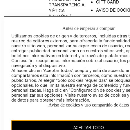
GIFT CARD
TRANSPARENCIA
AVISO DE COOK
Y ÉTICA
(ESPAÑOL)
SUPERINTENDE
DE INDUSTRIA Y
PROGRAMA DE
Antes de empezar a comprar
COMERCIO - SI
TRANSPARENCIA
Utilizamos cookies de origen y de terceros, incluidas otras 
Y ÉTICA (INGLÉS)
PETICIONES
rastreo de editores externos, para ofrecerle la funcionalid
QUEJAS Y
nuestro sitio web, personalizar su experiencia de usuario, rea
RECLAMOS
entregar publicidad personalizada en nuestros sitios web, a
boletines informativos en Internet y a través de plataformas 
Con ese fin, recopilamos información sobre el usuario, los 
navegación y el dispositivo.
Al hacer clic en “Aceptar todas”, acepta y está de acuerdo e
compartamos esta información con terceros, como nuestros
publicitarios. Al elegir “Solo cookies requeridas”, se bloque
opcionales, lo que limita nuestra entrega de contenido y fu
Colombia ($)
personalizadas. Haga clic en “Configuración de cookies y se
personalizar sus opciones. Visite nuestro aviso de cookies 
de datos para obtener más información.
CAMBIAR REGIÓN
Aviso de cookies y uso compartido de datos
El contenido de esta página web está protegido por copyright y es
ACEPTAR TODO