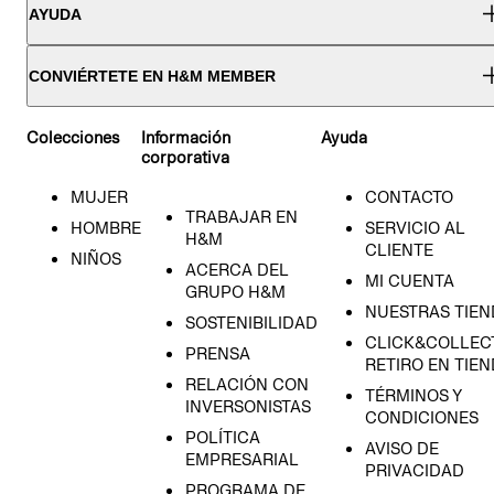
AYUDA
CONVIÉRTETE EN H&M MEMBER
Colecciones
Información
Ayuda
corporativa
MUJER
CONTACTO
TRABAJAR EN
HOMBRE
SERVICIO AL
H&M
CLIENTE
NIÑOS
ACERCA DEL
MI CUENTA
GRUPO H&M
NUESTRAS TIEN
SOSTENIBILIDAD
CLICK&COLLECT
PRENSA
RETIRO EN TIE
RELACIÓN CON
TÉRMINOS Y
INVERSONISTAS
CONDICIONES
POLÍTICA
AVISO DE
EMPRESARIAL
PRIVACIDAD
PROGRAMA DE