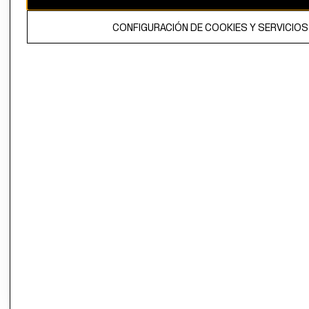
propiedad de H&M Hennes & Mauritz AB.
CONFIGURACIÓN DE COOKIES Y SERVICIOS