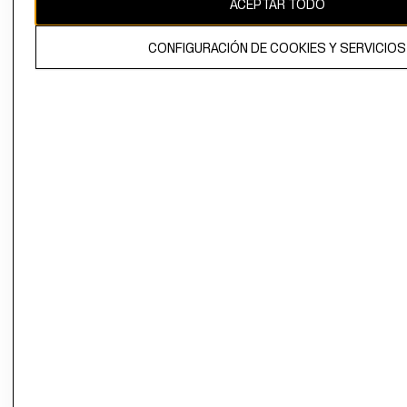
ACEPTAR TODO
El contenido de esta página web está protegido por copyright y es
propiedad de H&M Hennes & Mauritz AB.
CONFIGURACIÓN DE COOKIES Y SERVICIOS