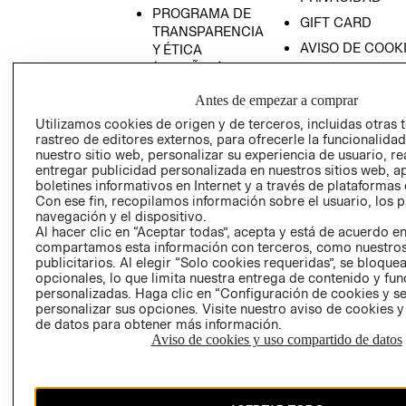
PROGRAMA DE
GIFT CARD
TRANSPARENCIA
AVISO DE COOK
Y ÉTICA
(ESPAÑOL)
SUPERINTENDE
DE INDUSTRIA Y
PROGRAMA DE
Antes de empezar a comprar
COMERCIO - SI
TRANSPARENCIA
Utilizamos cookies de origen y de terceros, incluidas otras 
Y ÉTICA (INGLÉS)
PETICIONES
rastreo de editores externos, para ofrecerle la funcionalid
QUEJAS Y
nuestro sitio web, personalizar su experiencia de usuario, rea
entregar publicidad personalizada en nuestros sitios web, a
RECLAMOS
boletines informativos en Internet y a través de plataformas 
Con ese fin, recopilamos información sobre el usuario, los 
navegación y el dispositivo.
Al hacer clic en “Aceptar todas”, acepta y está de acuerdo e
compartamos esta información con terceros, como nuestros
publicitarios. Al elegir “Solo cookies requeridas”, se bloque
opcionales, lo que limita nuestra entrega de contenido y fu
personalizadas. Haga clic en “Configuración de cookies y se
Colombia ($)
personalizar sus opciones. Visite nuestro aviso de cookies 
de datos para obtener más información.
CAMBIAR REGIÓN
Aviso de cookies y uso compartido de datos