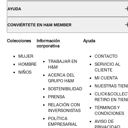
AYUDA
CONVIÉRTETE EN H&M MEMBER
Colecciones
Información
Ayuda
corporativa
MUJER
CONTACTO
TRABAJAR EN
HOMBRE
SERVICIO AL
H&M
CLIENTE
NIÑOS
ACERCA DEL
MI CUENTA
GRUPO H&M
NUESTRAS TIEN
SOSTENIBILIDAD
CLICK&COLLECT
PRENSA
RETIRO EN TIE
RELACIÓN CON
TÉRMINOS Y
INVERSONISTAS
CONDICIONES
POLÍTICA
AVISO DE
EMPRESARIAL
PRIVACIDAD