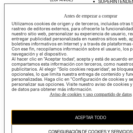
SUPERINTENDE
DE INDUSTRIA Y
PROGRAMA DE
COMERCIO - SI
TRANSPARENCIA
Antes de empezar a comprar
Y ÉTICA (INGLÉS)
PETICIONES
Utilizamos cookies de origen y de terceros, incluidas otras 
QUEJAS Y
rastreo de editores externos, para ofrecerle la funcionalid
RECLAMOS
nuestro sitio web, personalizar su experiencia de usuario, rea
entregar publicidad personalizada en nuestros sitios web, a
boletines informativos en Internet y a través de plataformas 
Con ese fin, recopilamos información sobre el usuario, los 
navegación y el dispositivo.
Al hacer clic en “Aceptar todas”, acepta y está de acuerdo e
compartamos esta información con terceros, como nuestros
publicitarios. Al elegir “Solo cookies requeridas”, se bloque
opcionales, lo que limita nuestra entrega de contenido y fu
Colombia ($)
personalizadas. Haga clic en “Configuración de cookies y se
personalizar sus opciones. Visite nuestro aviso de cookies 
CAMBIAR REGIÓN
de datos para obtener más información.
Aviso de cookies y uso compartido de datos
El contenido de esta página web está protegido por copyright y es
propiedad de H&M Hennes & Mauritz AB.
ACEPTAR TODO
CONFIGURACIÓN DE COOKIES Y SERVICIOS