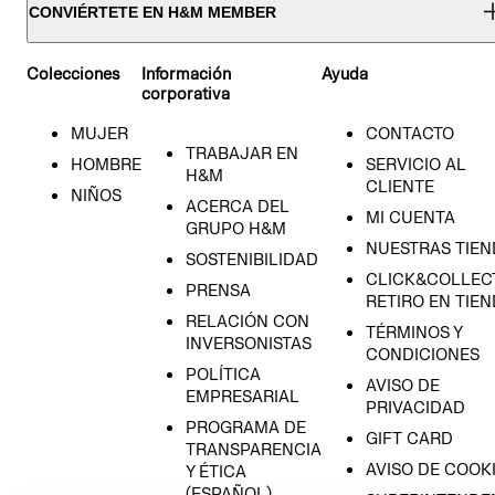
CONVIÉRTETE EN H&M MEMBER
Colecciones
Información
Ayuda
corporativa
MUJER
CONTACTO
TRABAJAR EN
HOMBRE
SERVICIO AL
H&M
CLIENTE
NIÑOS
ACERCA DEL
MI CUENTA
GRUPO H&M
NUESTRAS TIEN
SOSTENIBILIDAD
CLICK&COLLECT
PRENSA
RETIRO EN TIE
RELACIÓN CON
TÉRMINOS Y
INVERSONISTAS
CONDICIONES
POLÍTICA
AVISO DE
EMPRESARIAL
PRIVACIDAD
PROGRAMA DE
GIFT CARD
TRANSPARENCIA
AVISO DE COOK
Y ÉTICA
(ESPAÑOL)