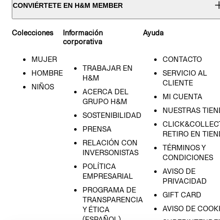
CONVIÉRTETE EN H&M MEMBER
Colecciones
Información
Ayuda
corporativa
MUJER
CONTACTO
TRABAJAR EN
HOMBRE
SERVICIO AL
H&M
CLIENTE
NIÑOS
ACERCA DEL
MI CUENTA
GRUPO H&M
NUESTRAS TIEN
SOSTENIBILIDAD
CLICK&COLLECT
PRENSA
RETIRO EN TIE
RELACIÓN CON
TÉRMINOS Y
INVERSONISTAS
CONDICIONES
POLÍTICA
AVISO DE
EMPRESARIAL
PRIVACIDAD
PROGRAMA DE
GIFT CARD
TRANSPARENCIA
AVISO DE COOK
Y ÉTICA
(ESPAÑOL)