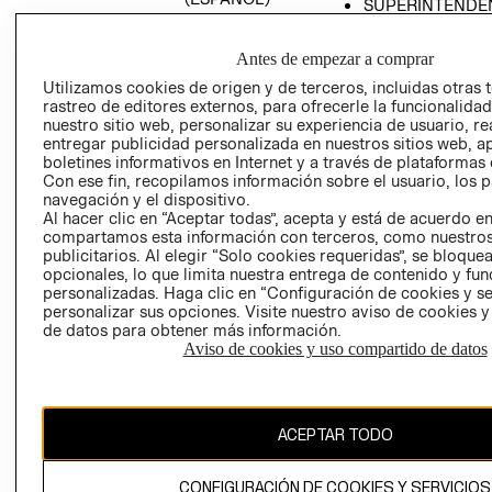
SUPERINTENDE
DE INDUSTRIA Y
PROGRAMA DE
COMERCIO - SI
TRANSPARENCIA
Antes de empezar a comprar
Y ÉTICA (INGLÉS)
PETICIONES
Utilizamos cookies de origen y de terceros, incluidas otras 
QUEJAS Y
rastreo de editores externos, para ofrecerle la funcionalid
RECLAMOS
nuestro sitio web, personalizar su experiencia de usuario, rea
entregar publicidad personalizada en nuestros sitios web, a
boletines informativos en Internet y a través de plataformas 
Con ese fin, recopilamos información sobre el usuario, los 
navegación y el dispositivo.
Al hacer clic en “Aceptar todas”, acepta y está de acuerdo e
compartamos esta información con terceros, como nuestros
publicitarios. Al elegir “Solo cookies requeridas”, se bloque
opcionales, lo que limita nuestra entrega de contenido y fu
Colombia ($)
personalizadas. Haga clic en “Configuración de cookies y se
personalizar sus opciones. Visite nuestro aviso de cookies 
CAMBIAR REGIÓN
de datos para obtener más información.
Aviso de cookies y uso compartido de datos
El contenido de esta página web está protegido por copyright y es
propiedad de H&M Hennes & Mauritz AB.
ACEPTAR TODO
CONFIGURACIÓN DE COOKIES Y SERVICIOS