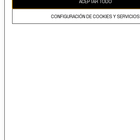
ACEPTAR TODO
El contenido de esta página web está protegido por copyright y es
propiedad de H&M Hennes & Mauritz AB.
CONFIGURACIÓN DE COOKIES Y SERVICIOS