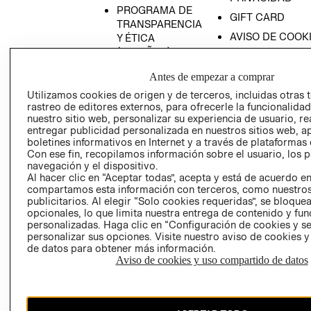
PROGRAMA DE
GIFT CARD
TRANSPARENCIA
AVISO DE COOK
Y ÉTICA
(ESPAÑOL)
SUPERINTENDE
DE INDUSTRIA Y
PROGRAMA DE
Antes de empezar a comprar
COMERCIO - SI
TRANSPARENCIA
Utilizamos cookies de origen y de terceros, incluidas otras 
Y ÉTICA (INGLÉS)
PETICIONES
rastreo de editores externos, para ofrecerle la funcionalid
QUEJAS Y
nuestro sitio web, personalizar su experiencia de usuario, rea
entregar publicidad personalizada en nuestros sitios web, a
RECLAMOS
boletines informativos en Internet y a través de plataformas 
Con ese fin, recopilamos información sobre el usuario, los 
navegación y el dispositivo.
Al hacer clic en “Aceptar todas”, acepta y está de acuerdo e
compartamos esta información con terceros, como nuestros
publicitarios. Al elegir “Solo cookies requeridas”, se bloque
opcionales, lo que limita nuestra entrega de contenido y fu
personalizadas. Haga clic en “Configuración de cookies y se
Colombia ($)
personalizar sus opciones. Visite nuestro aviso de cookies 
de datos para obtener más información.
CAMBIAR REGIÓN
Aviso de cookies y uso compartido de datos