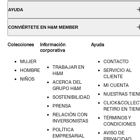
AYUDA
CONVIÉRTETE EN H&M MEMBER
Colecciones
Información
Ayuda
corporativa
MUJER
CONTACTO
TRABAJAR EN
HOMBRE
SERVICIO AL
H&M
CLIENTE
NIÑOS
ACERCA DEL
MI CUENTA
GRUPO H&M
NUESTRAS TIEN
SOSTENIBILIDAD
CLICK&COLLECT
PRENSA
RETIRO EN TIE
RELACIÓN CON
TÉRMINOS Y
INVERSONISTAS
CONDICIONES
POLÍTICA
AVISO DE
EMPRESARIAL
PRIVACIDAD