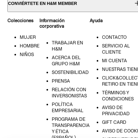
CONVIÉRTETE EN H&M MEMBER
Colecciones
Información
Ayuda
corporativa
MUJER
CONTACTO
TRABAJAR EN
HOMBRE
SERVICIO AL
H&M
CLIENTE
NIÑOS
ACERCA DEL
MI CUENTA
GRUPO H&M
NUESTRAS TIEN
SOSTENIBILIDAD
CLICK&COLLECT
PRENSA
RETIRO EN TIE
RELACIÓN CON
TÉRMINOS Y
INVERSONISTAS
CONDICIONES
POLÍTICA
AVISO DE
EMPRESARIAL
PRIVACIDAD
PROGRAMA DE
GIFT CARD
TRANSPARENCIA
AVISO DE COOK
Y ÉTICA
(ESPAÑOL)