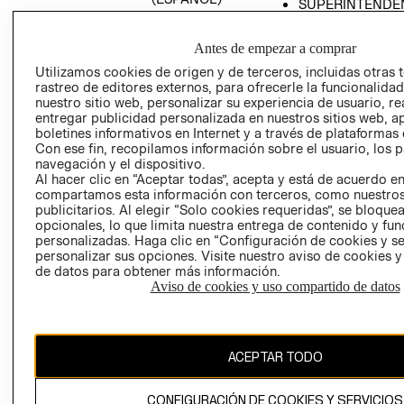
SUPERINTENDE
DE INDUSTRIA Y
PROGRAMA DE
COMERCIO - SI
TRANSPARENCIA
Antes de empezar a comprar
Y ÉTICA (INGLÉS)
PETICIONES
Utilizamos cookies de origen y de terceros, incluidas otras 
QUEJAS Y
rastreo de editores externos, para ofrecerle la funcionalid
RECLAMOS
nuestro sitio web, personalizar su experiencia de usuario, rea
entregar publicidad personalizada en nuestros sitios web, a
boletines informativos en Internet y a través de plataformas 
Con ese fin, recopilamos información sobre el usuario, los 
navegación y el dispositivo.
Al hacer clic en “Aceptar todas”, acepta y está de acuerdo e
compartamos esta información con terceros, como nuestros
publicitarios. Al elegir “Solo cookies requeridas”, se bloque
opcionales, lo que limita nuestra entrega de contenido y fu
Colombia ($)
personalizadas. Haga clic en “Configuración de cookies y se
personalizar sus opciones. Visite nuestro aviso de cookies 
CAMBIAR REGIÓN
de datos para obtener más información.
Aviso de cookies y uso compartido de datos
El contenido de esta página web está protegido por copyright y es
propiedad de H&M Hennes & Mauritz AB.
ACEPTAR TODO
CONFIGURACIÓN DE COOKIES Y SERVICIOS