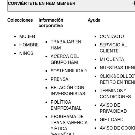
CONVIÉRTETE EN H&M MEMBER
Colecciones
Información
Ayuda
corporativa
MUJER
CONTACTO
TRABAJAR EN
HOMBRE
SERVICIO AL
H&M
CLIENTE
NIÑOS
ACERCA DEL
MI CUENTA
GRUPO H&M
NUESTRAS TIEN
SOSTENIBILIDAD
CLICK&COLLECT
PRENSA
RETIRO EN TIE
RELACIÓN CON
TÉRMINOS Y
INVERSONISTAS
CONDICIONES
POLÍTICA
AVISO DE
EMPRESARIAL
PRIVACIDAD
PROGRAMA DE
GIFT CARD
TRANSPARENCIA
AVISO DE COOK
Y ÉTICA
(ESPAÑOL)