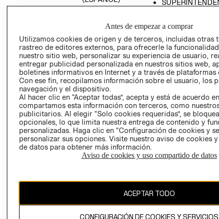
SUPERINTENDE
DE INDUSTRIA Y
PROGRAMA DE
COMERCIO - SI
TRANSPARENCIA
Antes de empezar a comprar
Y ÉTICA (INGLÉS)
PETICIONES
Utilizamos cookies de origen y de terceros, incluidas otras 
QUEJAS Y
rastreo de editores externos, para ofrecerle la funcionalid
RECLAMOS
nuestro sitio web, personalizar su experiencia de usuario, rea
entregar publicidad personalizada en nuestros sitios web, a
boletines informativos en Internet y a través de plataformas 
Con ese fin, recopilamos información sobre el usuario, los 
navegación y el dispositivo.
Al hacer clic en “Aceptar todas”, acepta y está de acuerdo e
compartamos esta información con terceros, como nuestros
publicitarios. Al elegir “Solo cookies requeridas”, se bloque
opcionales, lo que limita nuestra entrega de contenido y fu
Colombia ($)
personalizadas. Haga clic en “Configuración de cookies y se
personalizar sus opciones. Visite nuestro aviso de cookies 
CAMBIAR REGIÓN
de datos para obtener más información.
Aviso de cookies y uso compartido de datos
El contenido de esta página web está protegido por copyright y es
propiedad de H&M Hennes & Mauritz AB.
ACEPTAR TODO
CONFIGURACIÓN DE COOKIES Y SERVICIOS