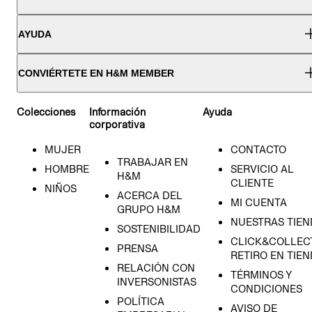
AYUDA
CONVIÉRTETE EN H&M MEMBER
Colecciones
Información
Ayuda
corporativa
MUJER
CONTACTO
TRABAJAR EN
HOMBRE
SERVICIO AL
H&M
CLIENTE
NIÑOS
ACERCA DEL
MI CUENTA
GRUPO H&M
NUESTRAS TIEN
SOSTENIBILIDAD
CLICK&COLLECT
PRENSA
RETIRO EN TIE
RELACIÓN CON
TÉRMINOS Y
INVERSONISTAS
CONDICIONES
POLÍTICA
AVISO DE