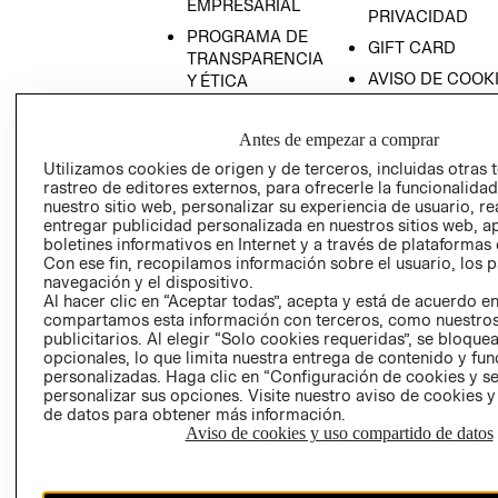
EMPRESARIAL
PRIVACIDAD
PROGRAMA DE
GIFT CARD
TRANSPARENCIA
AVISO DE COOK
Y ÉTICA
(ESPAÑOL)
SUPERINTENDE
DE INDUSTRIA Y
PROGRAMA DE
Antes de empezar a comprar
COMERCIO - SI
TRANSPARENCIA
Utilizamos cookies de origen y de terceros, incluidas otras 
Y ÉTICA (INGLÉS)
PETICIONES
rastreo de editores externos, para ofrecerle la funcionalid
nuestro sitio web, personalizar su experiencia de usuario, rea
QUEJAS Y
entregar publicidad personalizada en nuestros sitios web, a
RECLAMOS
boletines informativos en Internet y a través de plataformas 
Con ese fin, recopilamos información sobre el usuario, los 
navegación y el dispositivo.
Al hacer clic en “Aceptar todas”, acepta y está de acuerdo e
compartamos esta información con terceros, como nuestros
publicitarios. Al elegir “Solo cookies requeridas”, se bloque
opcionales, lo que limita nuestra entrega de contenido y fu
personalizadas. Haga clic en “Configuración de cookies y se
Colombia ($)
personalizar sus opciones. Visite nuestro aviso de cookies 
de datos para obtener más información.
CAMBIAR REGIÓN
Aviso de cookies y uso compartido de datos