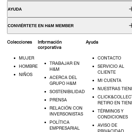
AYUDA
CONVIÉRTETE EN H&M MEMBER
Colecciones
Información
Ayuda
corporativa
MUJER
CONTACTO
TRABAJAR EN
HOMBRE
SERVICIO AL
H&M
CLIENTE
NIÑOS
ACERCA DEL
MI CUENTA
GRUPO H&M
NUESTRAS TIEN
SOSTENIBILIDAD
CLICK&COLLECT
PRENSA
RETIRO EN TIE
RELACIÓN CON
TÉRMINOS Y
INVERSONISTAS
CONDICIONES
POLÍTICA
AVISO DE
EMPRESARIAL
PRIVACIDAD