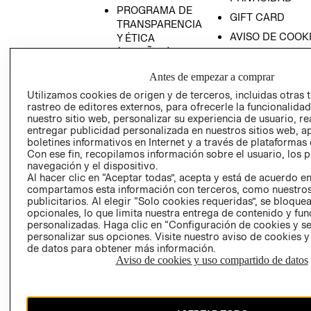
PROGRAMA DE
GIFT CARD
TRANSPARENCIA
AVISO DE COOK
Y ÉTICA
(ESPAÑOL)
SUPERINTENDE
DE INDUSTRIA Y
PROGRAMA DE
Antes de empezar a comprar
COMERCIO - SI
TRANSPARENCIA
Utilizamos cookies de origen y de terceros, incluidas otras 
Y ÉTICA (INGLÉS)
PETICIONES
rastreo de editores externos, para ofrecerle la funcionalid
QUEJAS Y
nuestro sitio web, personalizar su experiencia de usuario, rea
entregar publicidad personalizada en nuestros sitios web, a
RECLAMOS
boletines informativos en Internet y a través de plataformas 
Con ese fin, recopilamos información sobre el usuario, los 
navegación y el dispositivo.
Al hacer clic en “Aceptar todas”, acepta y está de acuerdo e
compartamos esta información con terceros, como nuestros
publicitarios. Al elegir “Solo cookies requeridas”, se bloque
opcionales, lo que limita nuestra entrega de contenido y fu
personalizadas. Haga clic en “Configuración de cookies y se
Colombia ($)
personalizar sus opciones. Visite nuestro aviso de cookies 
de datos para obtener más información.
CAMBIAR REGIÓN
Aviso de cookies y uso compartido de datos