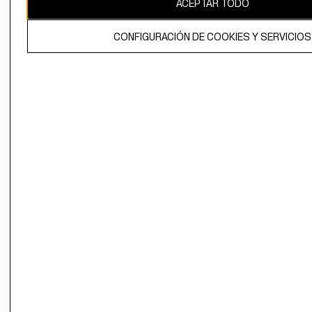
ACEPTAR TODO
El contenido de esta página web está protegido por copyright y es
propiedad de H&M Hennes & Mauritz AB.
CONFIGURACIÓN DE COOKIES Y SERVICIOS