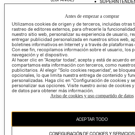
SUPERINTENDE
DE INDUSTRIA Y
PROGRAMA DE
COMERCIO - SI
TRANSPARENCIA
Antes de empezar a comprar
Y ÉTICA (INGLÉS)
PETICIONES
Utilizamos cookies de origen y de terceros, incluidas otras 
QUEJAS Y
rastreo de editores externos, para ofrecerle la funcionalid
RECLAMOS
nuestro sitio web, personalizar su experiencia de usuario, rea
entregar publicidad personalizada en nuestros sitios web, a
boletines informativos en Internet y a través de plataformas 
Con ese fin, recopilamos información sobre el usuario, los 
navegación y el dispositivo.
Al hacer clic en “Aceptar todas”, acepta y está de acuerdo e
compartamos esta información con terceros, como nuestros
publicitarios. Al elegir “Solo cookies requeridas”, se bloque
opcionales, lo que limita nuestra entrega de contenido y fu
Colombia ($)
personalizadas. Haga clic en “Configuración de cookies y se
personalizar sus opciones. Visite nuestro aviso de cookies 
CAMBIAR REGIÓN
de datos para obtener más información.
Aviso de cookies y uso compartido de datos
El contenido de esta página web está protegido por copyright y es
propiedad de H&M Hennes & Mauritz AB.
ACEPTAR TODO
CONFIGURACIÓN DE COOKIES Y SERVICIOS