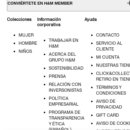
CONVIÉRTETE EN H&M MEMBER
Colecciones
Información
Ayuda
corporativa
MUJER
CONTACTO
TRABAJAR EN
HOMBRE
SERVICIO AL
H&M
CLIENTE
NIÑOS
ACERCA DEL
MI CUENTA
GRUPO H&M
NUESTRAS TIEN
SOSTENIBILIDAD
CLICK&COLLECT
PRENSA
RETIRO EN TIE
RELACIÓN CON
TÉRMINOS Y
INVERSONISTAS
CONDICIONES
POLÍTICA
AVISO DE
EMPRESARIAL
PRIVACIDAD
PROGRAMA DE
GIFT CARD
TRANSPARENCIA
AVISO DE COOK
Y ÉTICA
(ESPAÑOL)