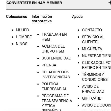
CONVIÉRTETE EN H&M MEMBER
Colecciones
Información
Ayuda
corporativa
MUJER
CONTACTO
TRABAJAR EN
HOMBRE
SERVICIO AL
H&M
CLIENTE
NIÑOS
ACERCA DEL
MI CUENTA
GRUPO H&M
NUESTRAS TIEN
SOSTENIBILIDAD
CLICK&COLLECT
PRENSA
RETIRO EN TIE
RELACIÓN CON
TÉRMINOS Y
INVERSONISTAS
CONDICIONES
POLÍTICA
AVISO DE
EMPRESARIAL
PRIVACIDAD
PROGRAMA DE
GIFT CARD
TRANSPARENCIA
AVISO DE COOK
Y ÉTICA
(ESPAÑOL)