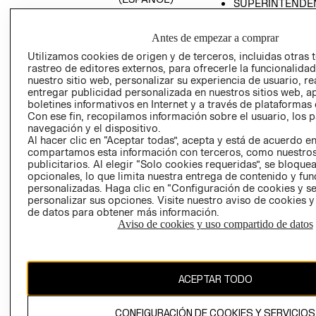
SUPERINTENDE
DE INDUSTRIA Y
PROGRAMA DE
COMERCIO - SI
TRANSPARENCIA
Antes de empezar a comprar
Y ÉTICA (INGLÉS)
PETICIONES
Utilizamos cookies de origen y de terceros, incluidas otras 
QUEJAS Y
rastreo de editores externos, para ofrecerle la funcionalid
RECLAMOS
nuestro sitio web, personalizar su experiencia de usuario, rea
entregar publicidad personalizada en nuestros sitios web, a
boletines informativos en Internet y a través de plataformas 
Con ese fin, recopilamos información sobre el usuario, los 
navegación y el dispositivo.
Al hacer clic en “Aceptar todas”, acepta y está de acuerdo e
compartamos esta información con terceros, como nuestros
publicitarios. Al elegir “Solo cookies requeridas”, se bloque
opcionales, lo que limita nuestra entrega de contenido y fu
Colombia ($)
personalizadas. Haga clic en “Configuración de cookies y se
personalizar sus opciones. Visite nuestro aviso de cookies 
CAMBIAR REGIÓN
de datos para obtener más información.
Aviso de cookies y uso compartido de datos
El contenido de esta página web está protegido por copyright y es
propiedad de H&M Hennes & Mauritz AB.
ACEPTAR TODO
CONFIGURACIÓN DE COOKIES Y SERVICIOS