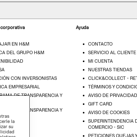
 corporativa
Ayuda
AJAR EN H&M
CONTACTO
CA DEL GRUPO H&M
SERVICIO AL CLIENTE
NIBILIDAD
MI CUENTA
SA
NUESTRAS TIENDAS
CIÓN CON INVERSONISTAS
CLICK&COLLECT - RE
ICA EMPRESARIAL
TÉRMINOS Y CONDICI
RAMA DE TRANSPARENCIA Y
AVISO DE PRIVACIDA
 (ESPAÑOL)
GIFT CARD
RAMA DE TRANSPARENCIA Y
AVISO DE COOKIES
otras
 (INGLÉS)
SUPERINTENDENCIA D
cerle la
izar su
COMERCIO - SIC
blicidad
PETICIONES QUEJAS 
oletines