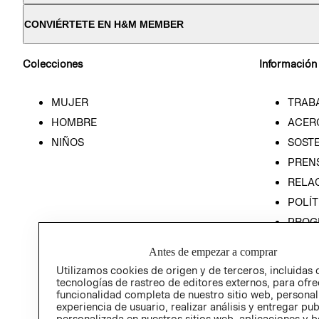
CONVIÉRTETE EN H&M MEMBER
Colecciones
Información
MUJER
TRAB
HOMBRE
ACER
NIÑOS
SOSTE
PREN
RELA
POLÍT
PROG
ÉTICA
Antes de empezar a comprar
PROG
Utilizamos cookies de origen y de terceros, incluidas 
ÉTICA
tecnologías de rastreo de editores externos, para ofre
funcionalidad completa de nuestro sitio web, personal
experiencia de usuario, realizar análisis y entregar pu
personalizada en nuestros sitios web, aplicaciones y b