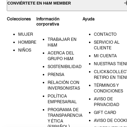
CONVIÉRTETE EN H&M MEMBER
Colecciones
Información
Ayuda
corporativa
MUJER
CONTACTO
TRABAJAR EN
HOMBRE
SERVICIO AL
H&M
CLIENTE
NIÑOS
ACERCA DEL
MI CUENTA
GRUPO H&M
NUESTRAS TIEN
SOSTENIBILIDAD
CLICK&COLLECT
PRENSA
RETIRO EN TIE
RELACIÓN CON
TÉRMINOS Y
INVERSONISTAS
CONDICIONES
POLÍTICA
AVISO DE
EMPRESARIAL
PRIVACIDAD
PROGRAMA DE
GIFT CARD
TRANSPARENCIA
AVISO DE COOK
Y ÉTICA
(ESPAÑOL)