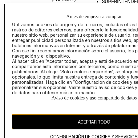
SUPERINTENDE
DE INDUSTRIA Y
PROGRAMA DE
COMERCIO - SI
TRANSPARENCIA
Antes de empezar a comprar
Y ÉTICA (INGLÉS)
PETICIONES
Utilizamos cookies de origen y de terceros, incluidas otras 
QUEJAS Y
rastreo de editores externos, para ofrecerle la funcionalid
RECLAMOS
nuestro sitio web, personalizar su experiencia de usuario, rea
entregar publicidad personalizada en nuestros sitios web, a
boletines informativos en Internet y a través de plataformas 
Con ese fin, recopilamos información sobre el usuario, los 
navegación y el dispositivo.
Al hacer clic en “Aceptar todas”, acepta y está de acuerdo e
compartamos esta información con terceros, como nuestros
publicitarios. Al elegir “Solo cookies requeridas”, se bloque
opcionales, lo que limita nuestra entrega de contenido y fu
Colombia ($)
personalizadas. Haga clic en “Configuración de cookies y se
personalizar sus opciones. Visite nuestro aviso de cookies 
CAMBIAR REGIÓN
de datos para obtener más información.
Aviso de cookies y uso compartido de datos
El contenido de esta página web está protegido por copyright y es
propiedad de H&M Hennes & Mauritz AB.
ACEPTAR TODO
CONFIGURACIÓN DE COOKIES Y SERVICIOS