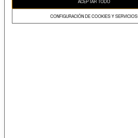
ACEPTAR TODO
El contenido de esta página web está protegido por copyright y es
propiedad de H&M Hennes & Mauritz AB.
CONFIGURACIÓN DE COOKIES Y SERVICIOS