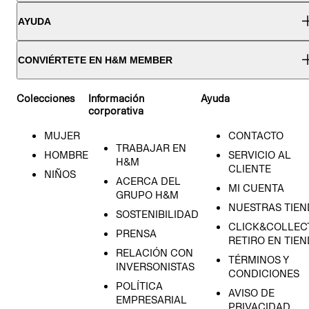
AYUDA
CONVIÉRTETE EN H&M MEMBER
Colecciones
Información
Ayuda
corporativa
MUJER
CONTACTO
TRABAJAR EN
HOMBRE
SERVICIO AL
H&M
CLIENTE
NIÑOS
ACERCA DEL
MI CUENTA
GRUPO H&M
NUESTRAS TIEN
SOSTENIBILIDAD
CLICK&COLLECT
PRENSA
RETIRO EN TIE
RELACIÓN CON
TÉRMINOS Y
INVERSONISTAS
CONDICIONES
POLÍTICA
AVISO DE
EMPRESARIAL
PRIVACIDAD