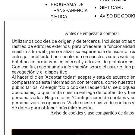
PROGRAMA DE
GIFT CARD
TRANSPARENCIA
AVISO DE COOK
Y ÉTICA
(ESPAÑOL)
SUPERINTENDE
DE INDUSTRIA Y
PROGRAMA DE
Antes de empezar a comprar
COMERCIO - SI
TRANSPARENCIA
Utilizamos cookies de origen y de terceros, incluidas otras 
Y ÉTICA (INGLÉS)
PETICIONES
rastreo de editores externos, para ofrecerle la funcionalid
QUEJAS Y
nuestro sitio web, personalizar su experiencia de usuario, rea
entregar publicidad personalizada en nuestros sitios web, a
RECLAMOS
boletines informativos en Internet y a través de plataformas 
Con ese fin, recopilamos información sobre el usuario, los 
navegación y el dispositivo.
Al hacer clic en “Aceptar todas”, acepta y está de acuerdo e
compartamos esta información con terceros, como nuestros
publicitarios. Al elegir “Solo cookies requeridas”, se bloque
opcionales, lo que limita nuestra entrega de contenido y fu
personalizadas. Haga clic en “Configuración de cookies y se
Colombia ($)
personalizar sus opciones. Visite nuestro aviso de cookies 
de datos para obtener más información.
CAMBIAR REGIÓN
Aviso de cookies y uso compartido de datos