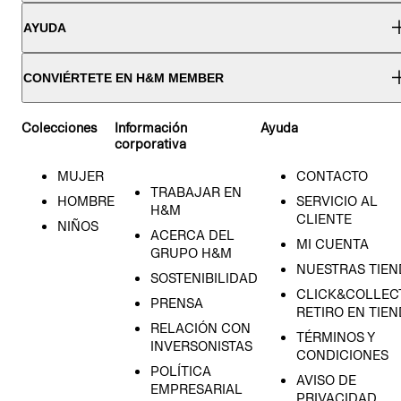
AYUDA
CONVIÉRTETE EN H&M MEMBER
Colecciones
Información
Ayuda
corporativa
MUJER
CONTACTO
TRABAJAR EN
HOMBRE
SERVICIO AL
H&M
CLIENTE
NIÑOS
ACERCA DEL
MI CUENTA
GRUPO H&M
NUESTRAS TIEN
SOSTENIBILIDAD
CLICK&COLLECT
PRENSA
RETIRO EN TIE
RELACIÓN CON
TÉRMINOS Y
INVERSONISTAS
CONDICIONES
POLÍTICA
AVISO DE
EMPRESARIAL
PRIVACIDAD