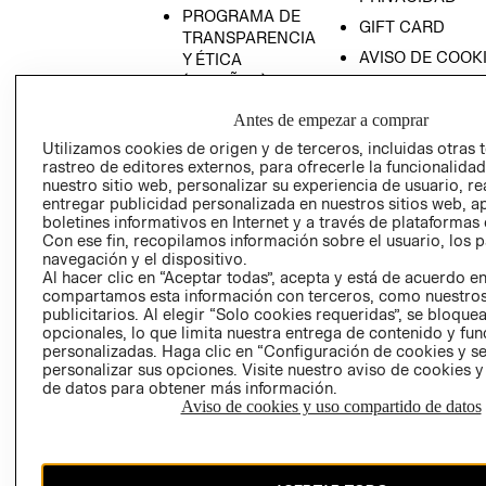
PROGRAMA DE
GIFT CARD
TRANSPARENCIA
AVISO DE COOK
Y ÉTICA
(ESPAÑOL)
SUPERINTENDE
DE INDUSTRIA Y
PROGRAMA DE
Antes de empezar a comprar
COMERCIO - SI
TRANSPARENCIA
Utilizamos cookies de origen y de terceros, incluidas otras 
Y ÉTICA (INGLÉS)
PETICIONES
rastreo de editores externos, para ofrecerle la funcionalid
QUEJAS Y
nuestro sitio web, personalizar su experiencia de usuario, rea
entregar publicidad personalizada en nuestros sitios web, a
RECLAMOS
boletines informativos en Internet y a través de plataformas 
Con ese fin, recopilamos información sobre el usuario, los 
navegación y el dispositivo.
Al hacer clic en “Aceptar todas”, acepta y está de acuerdo e
compartamos esta información con terceros, como nuestros
publicitarios. Al elegir “Solo cookies requeridas”, se bloque
opcionales, lo que limita nuestra entrega de contenido y fu
personalizadas. Haga clic en “Configuración de cookies y se
Colombia ($)
personalizar sus opciones. Visite nuestro aviso de cookies 
de datos para obtener más información.
CAMBIAR REGIÓN
Aviso de cookies y uso compartido de datos