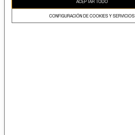
ACEPTAR TODO
El contenido de esta página web está protegido por copyright y es
propiedad de H&M Hennes & Mauritz AB.
CONFIGURACIÓN DE COOKIES Y SERVICIOS