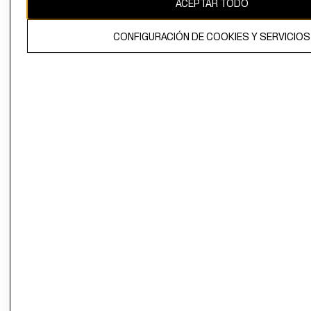
ACEPTAR TODO
El contenido de esta página web está protegido por copyright y es
propiedad de H&M Hennes & Mauritz AB.
CONFIGURACIÓN DE COOKIES Y SERVICIOS