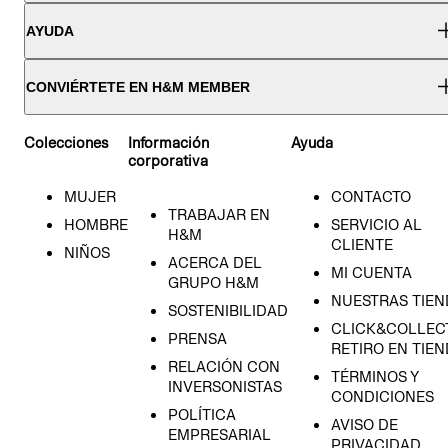
AYUDA
CONVIÉRTETE EN H&M MEMBER
Colecciones
Información
Ayuda
corporativa
MUJER
CONTACTO
TRABAJAR EN
HOMBRE
SERVICIO AL
H&M
CLIENTE
NIÑOS
ACERCA DEL
MI CUENTA
GRUPO H&M
NUESTRAS TIEN
SOSTENIBILIDAD
CLICK&COLLECT
PRENSA
RETIRO EN TIE
RELACIÓN CON
TÉRMINOS Y
INVERSONISTAS
CONDICIONES
POLÍTICA
AVISO DE
EMPRESARIAL
PRIVACIDAD