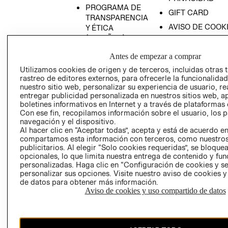
PROGRAMA DE
GIFT CARD
TRANSPARENCIA
AVISO DE COOK
Y ÉTICA
(ESPAÑOL)
SUPERINTENDE
DE INDUSTRIA Y
PROGRAMA DE
Antes de empezar a comprar
COMERCIO - SI
TRANSPARENCIA
Utilizamos cookies de origen y de terceros, incluidas otras 
Y ÉTICA (INGLÉS)
PETICIONES
rastreo de editores externos, para ofrecerle la funcionalid
QUEJAS Y
nuestro sitio web, personalizar su experiencia de usuario, rea
entregar publicidad personalizada en nuestros sitios web, a
RECLAMOS
boletines informativos en Internet y a través de plataformas 
Con ese fin, recopilamos información sobre el usuario, los 
navegación y el dispositivo.
Al hacer clic en “Aceptar todas”, acepta y está de acuerdo e
compartamos esta información con terceros, como nuestros
publicitarios. Al elegir “Solo cookies requeridas”, se bloque
opcionales, lo que limita nuestra entrega de contenido y fu
personalizadas. Haga clic en “Configuración de cookies y se
Colombia ($)
personalizar sus opciones. Visite nuestro aviso de cookies 
de datos para obtener más información.
CAMBIAR REGIÓN
Aviso de cookies y uso compartido de datos