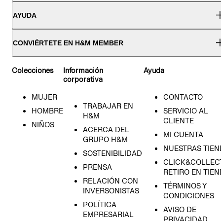
AYUDA
CONVIÉRTETE EN H&M MEMBER
Colecciones
Información
Ayuda
corporativa
MUJER
CONTACTO
TRABAJAR EN
HOMBRE
SERVICIO AL
H&M
CLIENTE
NIÑOS
ACERCA DEL
MI CUENTA
GRUPO H&M
NUESTRAS TIEN
SOSTENIBILIDAD
CLICK&COLLECT
PRENSA
RETIRO EN TIE
RELACIÓN CON
TÉRMINOS Y
INVERSONISTAS
CONDICIONES
POLÍTICA
AVISO DE
EMPRESARIAL
PRIVACIDAD