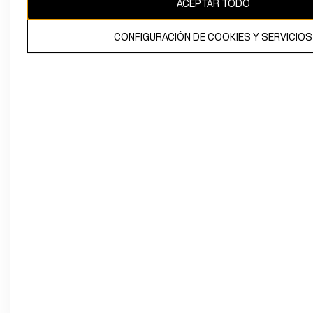
ACEPTAR TODO
El contenido de esta página web está protegido por copyright y es
propiedad de H&M Hennes & Mauritz AB.
CONFIGURACIÓN DE COOKIES Y SERVICIOS