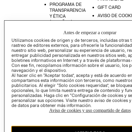
PROGRAMA DE
GIFT CARD
TRANSPARENCIA
AVISO DE COOK
Y ÉTICA
(ESPAÑOL)
SUPERINTENDE
DE INDUSTRIA Y
PROGRAMA DE
Antes de empezar a comprar
COMERCIO - SI
TRANSPARENCIA
Utilizamos cookies de origen y de terceros, incluidas otras 
Y ÉTICA (INGLÉS)
PETICIONES
rastreo de editores externos, para ofrecerle la funcionalid
QUEJAS Y
nuestro sitio web, personalizar su experiencia de usuario, rea
entregar publicidad personalizada en nuestros sitios web, a
RECLAMOS
boletines informativos en Internet y a través de plataformas 
Con ese fin, recopilamos información sobre el usuario, los 
navegación y el dispositivo.
Al hacer clic en “Aceptar todas”, acepta y está de acuerdo e
compartamos esta información con terceros, como nuestros
publicitarios. Al elegir “Solo cookies requeridas”, se bloque
opcionales, lo que limita nuestra entrega de contenido y fu
personalizadas. Haga clic en “Configuración de cookies y se
Colombia ($)
personalizar sus opciones. Visite nuestro aviso de cookies 
de datos para obtener más información.
CAMBIAR REGIÓN
Aviso de cookies y uso compartido de datos