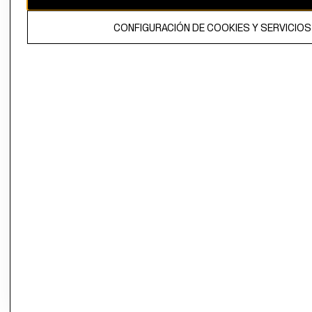
propiedad de H&M Hennes & Mauritz AB.
CONFIGURACIÓN DE COOKIES Y SERVICIOS