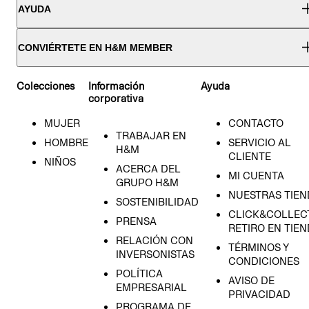
AYUDA
CONVIÉRTETE EN H&M MEMBER
Colecciones
Información
Ayuda
corporativa
MUJER
CONTACTO
TRABAJAR EN
HOMBRE
SERVICIO AL
H&M
CLIENTE
NIÑOS
ACERCA DEL
MI CUENTA
GRUPO H&M
NUESTRAS TIEN
SOSTENIBILIDAD
CLICK&COLLECT
PRENSA
RETIRO EN TIE
RELACIÓN CON
TÉRMINOS Y
INVERSONISTAS
CONDICIONES
POLÍTICA
AVISO DE
EMPRESARIAL
PRIVACIDAD
PROGRAMA DE