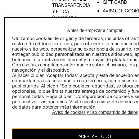
GIFT CARD
TRANSPARENCIA
AVISO DE COOK
Y ÉTICA
(ESPAÑOL)
SUPERINTENDE
DE INDUSTRIA Y
PROGRAMA DE
Antes de empezar a comprar
COMERCIO - SI
TRANSPARENCIA
Utilizamos cookies de origen y de terceros, incluidas otras 
Y ÉTICA (INGLÉS)
PETICIONES
rastreo de editores externos, para ofrecerle la funcionalid
QUEJAS Y
nuestro sitio web, personalizar su experiencia de usuario, rea
RECLAMOS
entregar publicidad personalizada en nuestros sitios web, a
boletines informativos en Internet y a través de plataformas 
Con ese fin, recopilamos información sobre el usuario, los 
navegación y el dispositivo.
Al hacer clic en “Aceptar todas”, acepta y está de acuerdo e
compartamos esta información con terceros, como nuestros
publicitarios. Al elegir “Solo cookies requeridas”, se bloque
opcionales, lo que limita nuestra entrega de contenido y fu
Colombia ($)
personalizadas. Haga clic en “Configuración de cookies y se
personalizar sus opciones. Visite nuestro aviso de cookies 
de datos para obtener más información.
CAMBIAR REGIÓN
Aviso de cookies y uso compartido de datos
El contenido de esta página web está protegido por copyright y es
ACEPTAR TODO