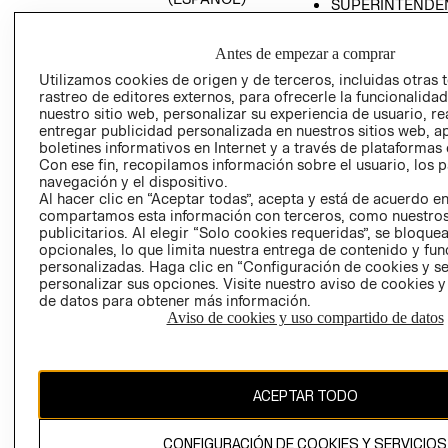
SUPERINTENDE
DE INDUSTRIA Y
PROGRAMA DE
COMERCIO - SI
TRANSPARENCIA
Antes de empezar a comprar
Y ÉTICA (INGLÉS)
PETICIONES
Utilizamos cookies de origen y de terceros, incluidas otras 
QUEJAS Y
rastreo de editores externos, para ofrecerle la funcionalid
RECLAMOS
nuestro sitio web, personalizar su experiencia de usuario, rea
entregar publicidad personalizada en nuestros sitios web, a
boletines informativos en Internet y a través de plataformas 
Con ese fin, recopilamos información sobre el usuario, los 
navegación y el dispositivo.
Al hacer clic en “Aceptar todas”, acepta y está de acuerdo e
compartamos esta información con terceros, como nuestros
publicitarios. Al elegir “Solo cookies requeridas”, se bloque
opcionales, lo que limita nuestra entrega de contenido y fu
Colombia ($)
personalizadas. Haga clic en “Configuración de cookies y se
personalizar sus opciones. Visite nuestro aviso de cookies 
CAMBIAR REGIÓN
de datos para obtener más información.
Aviso de cookies y uso compartido de datos
El contenido de esta página web está protegido por copyright y es
propiedad de H&M Hennes & Mauritz AB.
ACEPTAR TODO
CONFIGURACIÓN DE COOKIES Y SERVICIOS