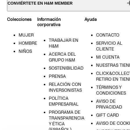
CONVIÉRTETE EN H&M MEMBER
Colecciones
Información
Ayuda
corporativa
MUJER
CONTACTO
TRABAJAR EN
HOMBRE
SERVICIO AL
H&M
CLIENTE
NIÑOS
ACERCA DEL
MI CUENTA
GRUPO H&M
NUESTRAS TIEN
SOSTENIBILIDAD
CLICK&COLLECT
PRENSA
RETIRO EN TIE
RELACIÓN CON
TÉRMINOS Y
INVERSONISTAS
CONDICIONES
POLÍTICA
AVISO DE
EMPRESARIAL
PRIVACIDAD
PROGRAMA DE
GIFT CARD
TRANSPARENCIA
AVISO DE COOK
Y ÉTICA
(ESPAÑOL)