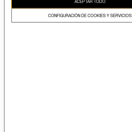
ACEPTAR TODO
El contenido de esta página web está protegido por copyright y es
propiedad de H&M Hennes & Mauritz AB.
CONFIGURACIÓN DE COOKIES Y SERVICIOS