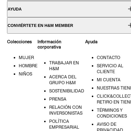
AYUDA
CONVIÉRTETE EN H&M MEMBER
Colecciones
Información
Ayuda
corporativa
MUJER
CONTACTO
TRABAJAR EN
HOMBRE
SERVICIO AL
H&M
CLIENTE
NIÑOS
ACERCA DEL
MI CUENTA
GRUPO H&M
NUESTRAS TIEN
SOSTENIBILIDAD
CLICK&COLLECT
PRENSA
RETIRO EN TIE
RELACIÓN CON
TÉRMINOS Y
INVERSONISTAS
CONDICIONES
POLÍTICA
AVISO DE
EMPRESARIAL
PRIVACIDAD