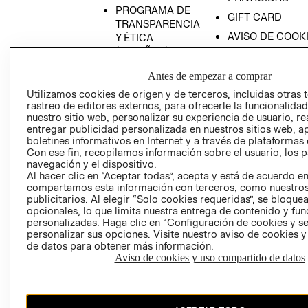
PROGRAMA DE
GIFT CARD
TRANSPARENCIA
AVISO DE COOK
Y ÉTICA
(ESPAÑOL)
SUPERINTENDE
DE INDUSTRIA Y
PROGRAMA DE
Antes de empezar a comprar
COMERCIO - SI
TRANSPARENCIA
Utilizamos cookies de origen y de terceros, incluidas otras 
Y ÉTICA (INGLÉS)
PETICIONES
rastreo de editores externos, para ofrecerle la funcionalid
QUEJAS Y
nuestro sitio web, personalizar su experiencia de usuario, rea
entregar publicidad personalizada en nuestros sitios web, a
RECLAMOS
boletines informativos en Internet y a través de plataformas 
Con ese fin, recopilamos información sobre el usuario, los 
navegación y el dispositivo.
Al hacer clic en “Aceptar todas”, acepta y está de acuerdo e
compartamos esta información con terceros, como nuestros
publicitarios. Al elegir “Solo cookies requeridas”, se bloque
opcionales, lo que limita nuestra entrega de contenido y fu
personalizadas. Haga clic en “Configuración de cookies y se
Colombia ($)
personalizar sus opciones. Visite nuestro aviso de cookies 
de datos para obtener más información.
CAMBIAR REGIÓN
Aviso de cookies y uso compartido de datos