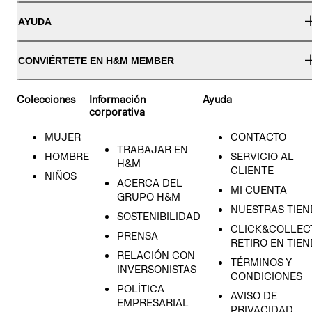
AYUDA
CONVIÉRTETE EN H&M MEMBER
Colecciones
Información
Ayuda
corporativa
MUJER
CONTACTO
TRABAJAR EN
HOMBRE
SERVICIO AL
H&M
CLIENTE
NIÑOS
ACERCA DEL
MI CUENTA
GRUPO H&M
NUESTRAS TIEN
SOSTENIBILIDAD
CLICK&COLLECT
PRENSA
RETIRO EN TIE
RELACIÓN CON
TÉRMINOS Y
INVERSONISTAS
CONDICIONES
POLÍTICA
AVISO DE
EMPRESARIAL
PRIVACIDAD