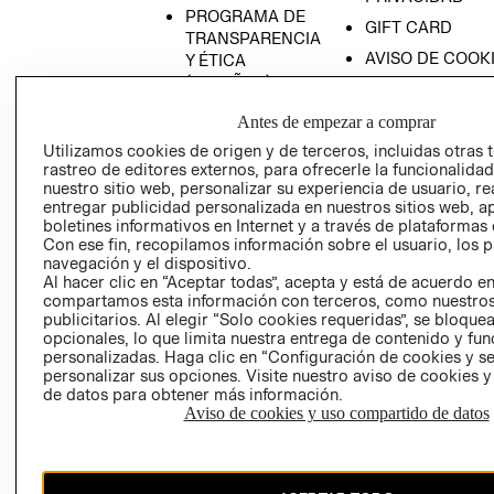
PROGRAMA DE
GIFT CARD
TRANSPARENCIA
AVISO DE COOK
Y ÉTICA
(ESPAÑOL)
SUPERINTENDE
DE INDUSTRIA Y
PROGRAMA DE
Antes de empezar a comprar
COMERCIO - SI
TRANSPARENCIA
Utilizamos cookies de origen y de terceros, incluidas otras 
Y ÉTICA (INGLÉS)
PETICIONES
rastreo de editores externos, para ofrecerle la funcionalid
QUEJAS Y
nuestro sitio web, personalizar su experiencia de usuario, rea
entregar publicidad personalizada en nuestros sitios web, a
RECLAMOS
boletines informativos en Internet y a través de plataformas 
Con ese fin, recopilamos información sobre el usuario, los 
navegación y el dispositivo.
Al hacer clic en “Aceptar todas”, acepta y está de acuerdo e
compartamos esta información con terceros, como nuestros
publicitarios. Al elegir “Solo cookies requeridas”, se bloque
opcionales, lo que limita nuestra entrega de contenido y fu
personalizadas. Haga clic en “Configuración de cookies y se
Colombia ($)
personalizar sus opciones. Visite nuestro aviso de cookies 
de datos para obtener más información.
CAMBIAR REGIÓN
Aviso de cookies y uso compartido de datos