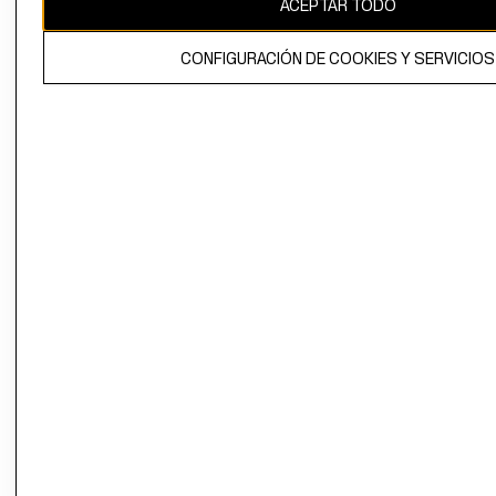
ACEPTAR TODO
El contenido de esta página web está protegido por copyright y es
propiedad de H&M Hennes & Mauritz AB.
CONFIGURACIÓN DE COOKIES Y SERVICIOS