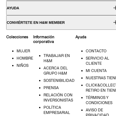
AYUDA
CONVIÉRTETE EN H&M MEMBER
Colecciones
Información
Ayuda
corporativa
MUJER
CONTACTO
TRABAJAR EN
HOMBRE
SERVICIO AL
H&M
CLIENTE
NIÑOS
ACERCA DEL
MI CUENTA
GRUPO H&M
NUESTRAS TIEN
SOSTENIBILIDAD
CLICK&COLLECT
PRENSA
RETIRO EN TIE
RELACIÓN CON
TÉRMINOS Y
INVERSONISTAS
CONDICIONES
POLÍTICA
AVISO DE
EMPRESARIAL
PRIVACIDAD