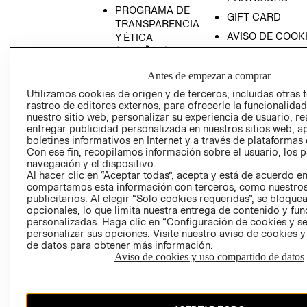
PROGRAMA DE
GIFT CARD
TRANSPARENCIA
AVISO DE COOK
Y ÉTICA
(ESPAÑOL)
SUPERINTENDE
DE INDUSTRIA Y
PROGRAMA DE
Antes de empezar a comprar
COMERCIO - SI
TRANSPARENCIA
Utilizamos cookies de origen y de terceros, incluidas otras 
Y ÉTICA (INGLÉS)
PETICIONES
rastreo de editores externos, para ofrecerle la funcionalid
QUEJAS Y
nuestro sitio web, personalizar su experiencia de usuario, rea
entregar publicidad personalizada en nuestros sitios web, a
RECLAMOS
boletines informativos en Internet y a través de plataformas 
Con ese fin, recopilamos información sobre el usuario, los 
navegación y el dispositivo.
Al hacer clic en “Aceptar todas”, acepta y está de acuerdo e
compartamos esta información con terceros, como nuestros
publicitarios. Al elegir “Solo cookies requeridas”, se bloque
opcionales, lo que limita nuestra entrega de contenido y fu
personalizadas. Haga clic en “Configuración de cookies y se
Colombia ($)
personalizar sus opciones. Visite nuestro aviso de cookies 
de datos para obtener más información.
CAMBIAR REGIÓN
Aviso de cookies y uso compartido de datos