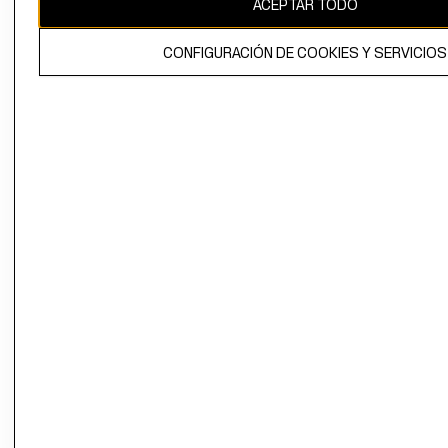
ACEPTAR TODO
El contenido de esta página web está protegido por copyright y es
propiedad de H&M Hennes & Mauritz AB.
CONFIGURACIÓN DE COOKIES Y SERVICIOS