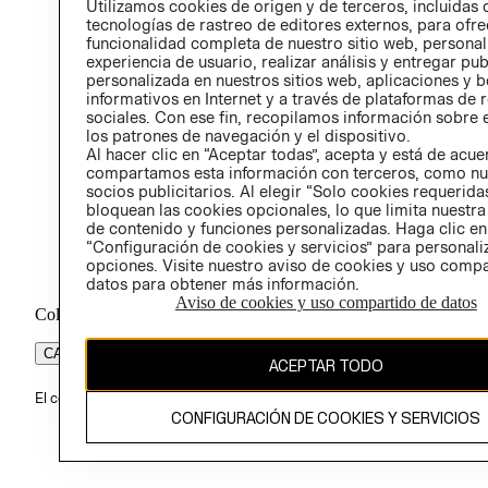
Utilizamos cookies de origen y de terceros, incluidas 
ÉTICA
tecnologías de rastreo de editores externos, para ofre
funcionalidad completa de nuestro sitio web, personal
experiencia de usuario, realizar análisis y entregar pu
personalizada en nuestros sitios web, aplicaciones y b
informativos en Internet y a través de plataformas de 
sociales. Con ese fin, recopilamos información sobre e
los patrones de navegación y el dispositivo.
Al hacer clic en “Aceptar todas”, acepta y está de acu
compartamos esta información con terceros, como nu
socios publicitarios. Al elegir “Solo cookies requeridas
bloquean las cookies opcionales, lo que limita nuestra
de contenido y funciones personalizadas. Haga clic en
“Configuración de cookies y servicios” para personali
opciones. Visite nuestro aviso de cookies y uso comp
datos para obtener más información.
Aviso de cookies y uso compartido de datos
Colombia ($)
CAMBIAR REGIÓN
ACEPTAR TODO
El contenido de esta página web está protegido por copyright y es pr
CONFIGURACIÓN DE COOKIES Y SERVICIOS