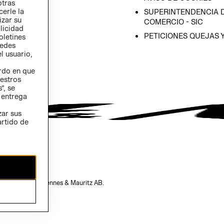
otras
 (INGLÉS)
cerle la
SUPERINTENDENCIA D
izar su
COMERCIO - SIC
blicidad
PETICIONES QUEJAS 
oletines
redes
l usuario,
erdo en que
estros
”, se
 entrega
zar sus
artido de
opiedad de H&M Hennes & Mauritz AB.