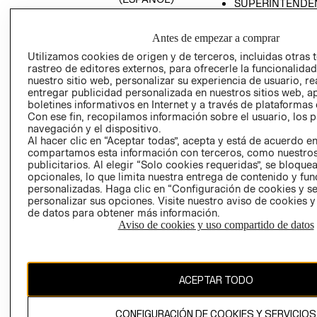
SUPERINTENDE
DE INDUSTRIA Y
PROGRAMA DE
COMERCIO - SI
TRANSPARENCIA
Antes de empezar a comprar
Y ÉTICA (INGLÉS)
PETICIONES
Utilizamos cookies de origen y de terceros, incluidas otras 
QUEJAS Y
rastreo de editores externos, para ofrecerle la funcionalid
RECLAMOS
nuestro sitio web, personalizar su experiencia de usuario, rea
entregar publicidad personalizada en nuestros sitios web, a
boletines informativos en Internet y a través de plataformas 
Con ese fin, recopilamos información sobre el usuario, los 
navegación y el dispositivo.
Al hacer clic en “Aceptar todas”, acepta y está de acuerdo e
compartamos esta información con terceros, como nuestros
publicitarios. Al elegir “Solo cookies requeridas”, se bloque
opcionales, lo que limita nuestra entrega de contenido y fu
Colombia ($)
personalizadas. Haga clic en “Configuración de cookies y se
personalizar sus opciones. Visite nuestro aviso de cookies 
CAMBIAR REGIÓN
de datos para obtener más información.
Aviso de cookies y uso compartido de datos
El contenido de esta página web está protegido por copyright y es
propiedad de H&M Hennes & Mauritz AB.
ACEPTAR TODO
CONFIGURACIÓN DE COOKIES Y SERVICIOS