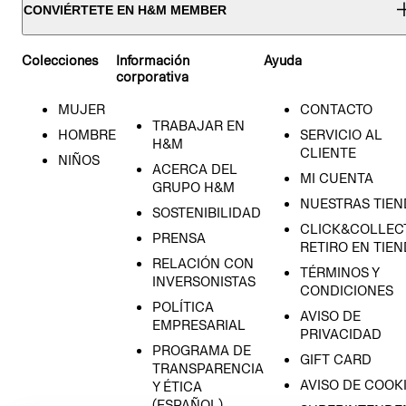
CONVIÉRTETE EN H&M MEMBER
Colecciones
Información
Ayuda
corporativa
MUJER
CONTACTO
TRABAJAR EN
HOMBRE
SERVICIO AL
H&M
CLIENTE
NIÑOS
ACERCA DEL
MI CUENTA
GRUPO H&M
NUESTRAS TIEN
SOSTENIBILIDAD
CLICK&COLLECT
PRENSA
RETIRO EN TIE
RELACIÓN CON
TÉRMINOS Y
INVERSONISTAS
CONDICIONES
POLÍTICA
AVISO DE
EMPRESARIAL
PRIVACIDAD
PROGRAMA DE
GIFT CARD
TRANSPARENCIA
AVISO DE COOK
Y ÉTICA
(ESPAÑOL)