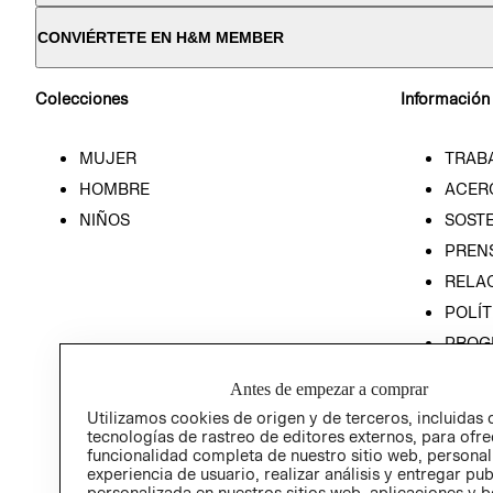
CONVIÉRTETE EN H&M MEMBER
Colecciones
Información
MUJER
TRAB
HOMBRE
ACER
NIÑOS
SOSTE
PREN
RELA
POLÍT
PROG
ÉTICA
Antes de empezar a comprar
PROG
Utilizamos cookies de origen y de terceros, incluidas 
ÉTICA
tecnologías de rastreo de editores externos, para ofre
funcionalidad completa de nuestro sitio web, personal
experiencia de usuario, realizar análisis y entregar pu
personalizada en nuestros sitios web, aplicaciones y b