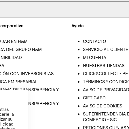
 corporativa
Ayuda
AJAR EN H&M
CONTACTO
CA DEL GRUPO H&M
SERVICIO AL CLIENTE
NIBILIDAD
MI CUENTA
SA
NUESTRAS TIENDAS
CIÓN CON INVERSONISTAS
CLICK&COLLECT - RE
ICA EMPRESARIAL
TÉRMINOS Y CONDICI
RAMA DE TRANSPARENCIA Y
AVISO DE PRIVACIDA
 (ESPAÑOL)
GIFT CARD
RAMA DE TRANSPARENCIA Y
AVISO DE COOKIES
otras
 (INGLÉS)
SUPERINTENDENCIA D
cerle la
izar su
COMERCIO - SIC
blicidad
PETICIONES QUEJAS 
oletines