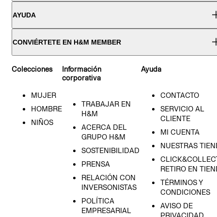
AYUDA
CONVIÉRTETE EN H&M MEMBER
Colecciones
Información
Ayuda
corporativa
MUJER
CONTACTO
TRABAJAR EN
HOMBRE
SERVICIO AL
H&M
CLIENTE
NIÑOS
ACERCA DEL
MI CUENTA
GRUPO H&M
NUESTRAS TIEN
SOSTENIBILIDAD
CLICK&COLLECT
PRENSA
RETIRO EN TIE
RELACIÓN CON
TÉRMINOS Y
INVERSONISTAS
CONDICIONES
POLÍTICA
AVISO DE
EMPRESARIAL
PRIVACIDAD