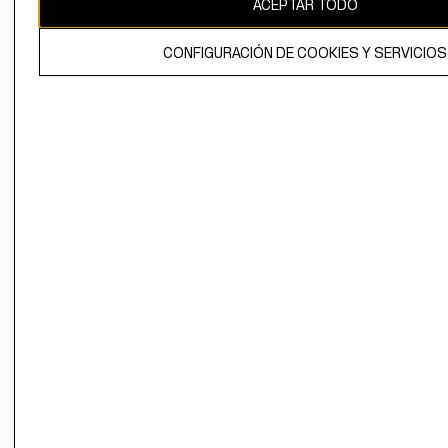
ACEPTAR TODO
El contenido de esta página web está protegido por copyright y es
propiedad de H&M Hennes & Mauritz AB.
CONFIGURACIÓN DE COOKIES Y SERVICIOS