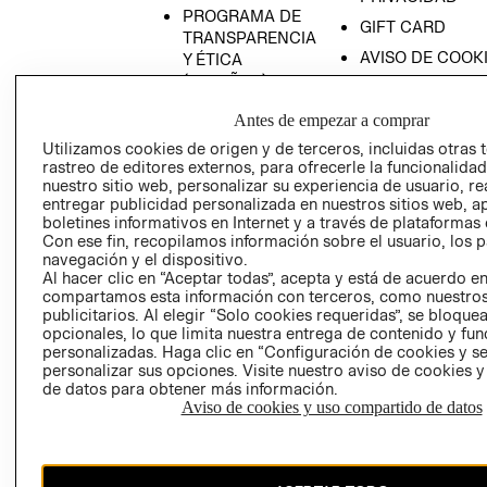
PROGRAMA DE
GIFT CARD
TRANSPARENCIA
AVISO DE COOK
Y ÉTICA
(ESPAÑOL)
SUPERINTENDE
DE INDUSTRIA Y
PROGRAMA DE
Antes de empezar a comprar
COMERCIO - SI
TRANSPARENCIA
Utilizamos cookies de origen y de terceros, incluidas otras 
Y ÉTICA (INGLÉS)
PETICIONES
rastreo de editores externos, para ofrecerle la funcionalid
QUEJAS Y
nuestro sitio web, personalizar su experiencia de usuario, rea
entregar publicidad personalizada en nuestros sitios web, a
RECLAMOS
boletines informativos en Internet y a través de plataformas 
Con ese fin, recopilamos información sobre el usuario, los 
navegación y el dispositivo.
Al hacer clic en “Aceptar todas”, acepta y está de acuerdo e
compartamos esta información con terceros, como nuestros
publicitarios. Al elegir “Solo cookies requeridas”, se bloque
opcionales, lo que limita nuestra entrega de contenido y fu
personalizadas. Haga clic en “Configuración de cookies y se
Colombia ($)
personalizar sus opciones. Visite nuestro aviso de cookies 
de datos para obtener más información.
CAMBIAR REGIÓN
Aviso de cookies y uso compartido de datos