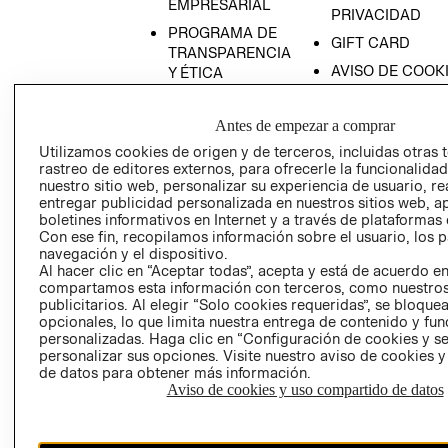
EMPRESARIAL
PRIVACIDAD
PROGRAMA DE
GIFT CARD
TRANSPARENCIA
AVISO DE COOK
Y ÉTICA
(ESPAÑOL)
SUPERINTENDE
DE INDUSTRIA Y
PROGRAMA DE
Antes de empezar a comprar
COMERCIO - SI
TRANSPARENCIA
Utilizamos cookies de origen y de terceros, incluidas otras 
Y ÉTICA (INGLÉS)
PETICIONES
rastreo de editores externos, para ofrecerle la funcionalid
nuestro sitio web, personalizar su experiencia de usuario, rea
QUEJAS Y
entregar publicidad personalizada en nuestros sitios web, a
RECLAMOS
boletines informativos en Internet y a través de plataformas 
Con ese fin, recopilamos información sobre el usuario, los 
navegación y el dispositivo.
Al hacer clic en “Aceptar todas”, acepta y está de acuerdo e
compartamos esta información con terceros, como nuestros
publicitarios. Al elegir “Solo cookies requeridas”, se bloque
opcionales, lo que limita nuestra entrega de contenido y fu
personalizadas. Haga clic en “Configuración de cookies y se
Colombia ($)
personalizar sus opciones. Visite nuestro aviso de cookies 
de datos para obtener más información.
CAMBIAR REGIÓN
Aviso de cookies y uso compartido de datos