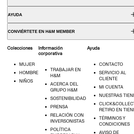
AYUDA
CONVIÉRTETE EN H&M MEMBER
Colecciones
Información
Ayuda
corporativa
MUJER
CONTACTO
TRABAJAR EN
HOMBRE
SERVICIO AL
H&M
CLIENTE
NIÑOS
ACERCA DEL
MI CUENTA
GRUPO H&M
NUESTRAS TIEN
SOSTENIBILIDAD
CLICK&COLLECT
PRENSA
RETIRO EN TIE
RELACIÓN CON
TÉRMINOS Y
INVERSONISTAS
CONDICIONES
POLÍTICA
AVISO DE