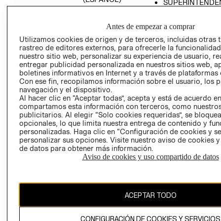
SUPERINTENDE
DE INDUSTRIA Y
PROGRAMA DE
COMERCIO - SI
TRANSPARENCIA
Antes de empezar a comprar
Y ÉTICA (INGLÉS)
PETICIONES
Utilizamos cookies de origen y de terceros, incluidas otras 
QUEJAS Y
rastreo de editores externos, para ofrecerle la funcionalid
RECLAMOS
nuestro sitio web, personalizar su experiencia de usuario, rea
entregar publicidad personalizada en nuestros sitios web, a
boletines informativos en Internet y a través de plataformas 
Con ese fin, recopilamos información sobre el usuario, los 
navegación y el dispositivo.
Al hacer clic en “Aceptar todas”, acepta y está de acuerdo e
compartamos esta información con terceros, como nuestros
publicitarios. Al elegir “Solo cookies requeridas”, se bloque
opcionales, lo que limita nuestra entrega de contenido y fu
Colombia ($)
personalizadas. Haga clic en “Configuración de cookies y se
personalizar sus opciones. Visite nuestro aviso de cookies 
CAMBIAR REGIÓN
de datos para obtener más información.
Aviso de cookies y uso compartido de datos
El contenido de esta página web está protegido por copyright y es
propiedad de H&M Hennes & Mauritz AB.
ACEPTAR TODO
CONFIGURACIÓN DE COOKIES Y SERVICIOS