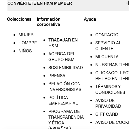
CONVIÉRTETE EN H&M MEMBER
Colecciones
Información
Ayuda
corporativa
MUJER
CONTACTO
TRABAJAR EN
HOMBRE
SERVICIO AL
H&M
CLIENTE
NIÑOS
ACERCA DEL
MI CUENTA
GRUPO H&M
NUESTRAS TIEN
SOSTENIBILIDAD
CLICK&COLLECT
PRENSA
RETIRO EN TIE
RELACIÓN CON
TÉRMINOS Y
INVERSONISTAS
CONDICIONES
POLÍTICA
AVISO DE
EMPRESARIAL
PRIVACIDAD
PROGRAMA DE
GIFT CARD
TRANSPARENCIA
AVISO DE COOK
Y ÉTICA
(ESPAÑOL)