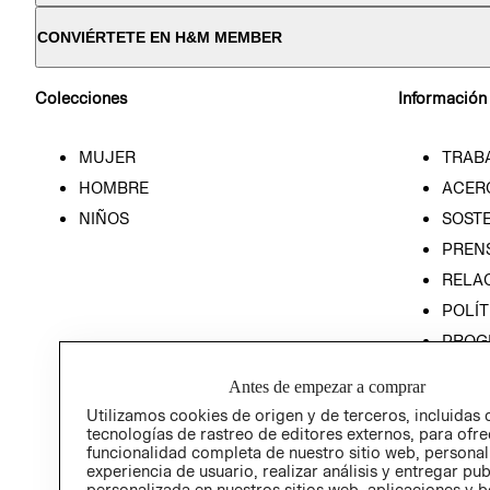
CONVIÉRTETE EN H&M MEMBER
Colecciones
Información
MUJER
TRAB
HOMBRE
ACER
NIÑOS
SOSTE
PREN
RELA
POLÍT
PROG
ÉTICA
Antes de empezar a comprar
PROG
Utilizamos cookies de origen y de terceros, incluidas 
ÉTICA
tecnologías de rastreo de editores externos, para ofre
funcionalidad completa de nuestro sitio web, personal
experiencia de usuario, realizar análisis y entregar pu
personalizada en nuestros sitios web, aplicaciones y b