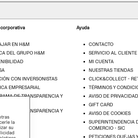
 corporativa
Ayuda
AJAR EN H&M
CONTACTO
CA DEL GRUPO H&M
SERVICIO AL CLIENTE
NIBILIDAD
MI CUENTA
SA
NUESTRAS TIENDAS
CIÓN CON INVERSONISTAS
CLICK&COLLECT - RE
ICA EMPRESARIAL
TÉRMINOS Y CONDICI
RAMA DE TRANSPARENCIA Y
AVISO DE PRIVACIDA
 (ESPAÑOL)
GIFT CARD
RAMA DE TRANSPARENCIA Y
AVISO DE COOKIES
otras
 (INGLÉS)
SUPERINTENDENCIA D
cerle la
izar su
COMERCIO - SIC
blicidad
PETICIONES QUEJAS 
oletines