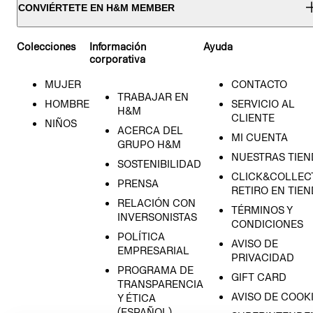
CONVIÉRTETE EN H&M MEMBER
Colecciones
Información
Ayuda
corporativa
MUJER
CONTACTO
TRABAJAR EN
HOMBRE
SERVICIO AL
H&M
CLIENTE
NIÑOS
ACERCA DEL
MI CUENTA
GRUPO H&M
NUESTRAS TIEN
SOSTENIBILIDAD
CLICK&COLLECT
PRENSA
RETIRO EN TIE
RELACIÓN CON
TÉRMINOS Y
INVERSONISTAS
CONDICIONES
POLÍTICA
AVISO DE
EMPRESARIAL
PRIVACIDAD
PROGRAMA DE
GIFT CARD
TRANSPARENCIA
AVISO DE COOK
Y ÉTICA
(ESPAÑOL)