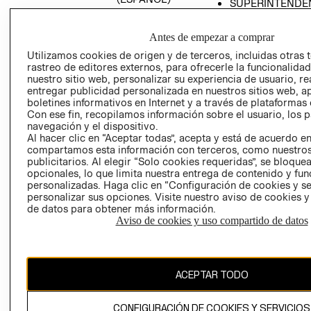
SUPERINTENDE
DE INDUSTRIA Y
PROGRAMA DE
COMERCIO - SI
TRANSPARENCIA
Antes de empezar a comprar
Y ÉTICA (INGLÉS)
PETICIONES
Utilizamos cookies de origen y de terceros, incluidas otras 
QUEJAS Y
rastreo de editores externos, para ofrecerle la funcionalid
RECLAMOS
nuestro sitio web, personalizar su experiencia de usuario, rea
entregar publicidad personalizada en nuestros sitios web, a
boletines informativos en Internet y a través de plataformas 
Con ese fin, recopilamos información sobre el usuario, los 
navegación y el dispositivo.
Al hacer clic en “Aceptar todas”, acepta y está de acuerdo e
compartamos esta información con terceros, como nuestros
publicitarios. Al elegir “Solo cookies requeridas”, se bloque
opcionales, lo que limita nuestra entrega de contenido y fu
Colombia ($)
personalizadas. Haga clic en “Configuración de cookies y se
personalizar sus opciones. Visite nuestro aviso de cookies 
CAMBIAR REGIÓN
de datos para obtener más información.
Aviso de cookies y uso compartido de datos
El contenido de esta página web está protegido por copyright y es
propiedad de H&M Hennes & Mauritz AB.
ACEPTAR TODO
CONFIGURACIÓN DE COOKIES Y SERVICIOS