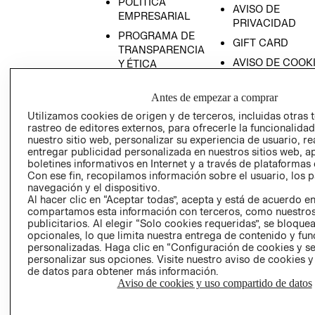
POLÍTICA
AVISO DE
EMPRESARIAL
PRIVACIDAD
PROGRAMA DE
GIFT CARD
TRANSPARENCIA
AVISO DE COOK
Y ÉTICA
(ESPAÑOL)
SUPERINTENDE
DE INDUSTRIA Y
Antes de empezar a comprar
PROGRAMA DE
COMERCIO - SI
TRANSPARENCIA
Utilizamos cookies de origen y de terceros, incluidas otras 
Y ÉTICA (INGLÉS)
rastreo de editores externos, para ofrecerle la funcionalid
PETICIONES
nuestro sitio web, personalizar su experiencia de usuario, rea
QUEJAS Y
entregar publicidad personalizada en nuestros sitios web, a
RECLAMOS
boletines informativos en Internet y a través de plataformas 
Con ese fin, recopilamos información sobre el usuario, los 
navegación y el dispositivo.
Al hacer clic en “Aceptar todas”, acepta y está de acuerdo e
compartamos esta información con terceros, como nuestros
publicitarios. Al elegir “Solo cookies requeridas”, se bloque
opcionales, lo que limita nuestra entrega de contenido y fu
personalizadas. Haga clic en “Configuración de cookies y se
Colombia ($)
personalizar sus opciones. Visite nuestro aviso de cookies 
de datos para obtener más información.
CAMBIAR REGIÓN
Aviso de cookies y uso compartido de datos