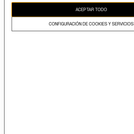
ACEPTAR TODO
El contenido de esta página web está protegido por copyright y es
propiedad de H&M Hennes & Mauritz AB.
CONFIGURACIÓN DE COOKIES Y SERVICIOS