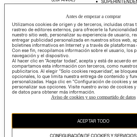
SUPERINTENDE
DE INDUSTRIA Y
PROGRAMA DE
COMERCIO - SI
TRANSPARENCIA
Antes de empezar a comprar
Y ÉTICA (INGLÉS)
PETICIONES
Utilizamos cookies de origen y de terceros, incluidas otras 
QUEJAS Y
rastreo de editores externos, para ofrecerle la funcionalid
RECLAMOS
nuestro sitio web, personalizar su experiencia de usuario, rea
entregar publicidad personalizada en nuestros sitios web, a
boletines informativos en Internet y a través de plataformas 
Con ese fin, recopilamos información sobre el usuario, los 
navegación y el dispositivo.
Al hacer clic en “Aceptar todas”, acepta y está de acuerdo e
compartamos esta información con terceros, como nuestros
publicitarios. Al elegir “Solo cookies requeridas”, se bloque
opcionales, lo que limita nuestra entrega de contenido y fu
Colombia ($)
personalizadas. Haga clic en “Configuración de cookies y se
personalizar sus opciones. Visite nuestro aviso de cookies 
CAMBIAR REGIÓN
de datos para obtener más información.
Aviso de cookies y uso compartido de datos
El contenido de esta página web está protegido por copyright y es
propiedad de H&M Hennes & Mauritz AB.
ACEPTAR TODO
CONFIGURACIÓN DE COOKIES Y SERVICIOS