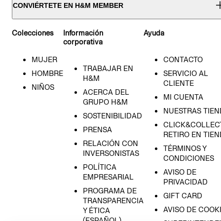
CONVIÉRTETE EN H&M MEMBER
Colecciones
Información
Ayuda
corporativa
MUJER
CONTACTO
TRABAJAR EN
HOMBRE
SERVICIO AL
H&M
CLIENTE
NIÑOS
ACERCA DEL
MI CUENTA
GRUPO H&M
NUESTRAS TIEN
SOSTENIBILIDAD
CLICK&COLLECT
PRENSA
RETIRO EN TIE
RELACIÓN CON
TÉRMINOS Y
INVERSONISTAS
CONDICIONES
POLÍTICA
AVISO DE
EMPRESARIAL
PRIVACIDAD
PROGRAMA DE
GIFT CARD
TRANSPARENCIA
AVISO DE COOK
Y ÉTICA
(ESPAÑOL)