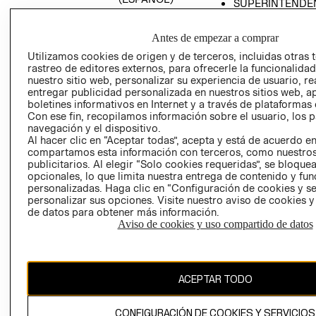
SUPERINTENDE
DE INDUSTRIA Y
PROGRAMA DE
COMERCIO - SI
TRANSPARENCIA
Antes de empezar a comprar
Y ÉTICA (INGLÉS)
PETICIONES
Utilizamos cookies de origen y de terceros, incluidas otras 
QUEJAS Y
rastreo de editores externos, para ofrecerle la funcionalid
RECLAMOS
nuestro sitio web, personalizar su experiencia de usuario, rea
entregar publicidad personalizada en nuestros sitios web, a
boletines informativos en Internet y a través de plataformas 
Con ese fin, recopilamos información sobre el usuario, los 
navegación y el dispositivo.
Al hacer clic en “Aceptar todas”, acepta y está de acuerdo e
compartamos esta información con terceros, como nuestros
publicitarios. Al elegir “Solo cookies requeridas”, se bloque
opcionales, lo que limita nuestra entrega de contenido y fu
Colombia ($)
personalizadas. Haga clic en “Configuración de cookies y se
personalizar sus opciones. Visite nuestro aviso de cookies 
CAMBIAR REGIÓN
de datos para obtener más información.
Aviso de cookies y uso compartido de datos
El contenido de esta página web está protegido por copyright y es
propiedad de H&M Hennes & Mauritz AB.
ACEPTAR TODO
CONFIGURACIÓN DE COOKIES Y SERVICIOS