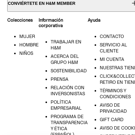
CONVIÉRTETE EN H&M MEMBER
Colecciones
Información
Ayuda
corporativa
MUJER
CONTACTO
TRABAJAR EN
HOMBRE
SERVICIO AL
H&M
CLIENTE
NIÑOS
ACERCA DEL
MI CUENTA
GRUPO H&M
NUESTRAS TIEN
SOSTENIBILIDAD
CLICK&COLLECT
PRENSA
RETIRO EN TIE
RELACIÓN CON
TÉRMINOS Y
INVERSONISTAS
CONDICIONES
POLÍTICA
AVISO DE
EMPRESARIAL
PRIVACIDAD
PROGRAMA DE
GIFT CARD
TRANSPARENCIA
AVISO DE COOK
Y ÉTICA
(ESPAÑOL)