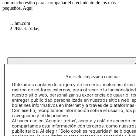
con mucho estilo para acompañar el crecimiento de los más
pequeños.
Aquí
hm.com
/
Black friday
COLECCIONES
Antes de empezar a comprar
INFORMACIÓN CORPORATIVA
Utilizamos cookies de origen y de terceros, incluidas otras 
rastreo de editores externos, para ofrecerle la funcionalid
nuestro sitio web, personalizar su experiencia de usuario, rea
entregar publicidad personalizada en nuestros sitios web, a
AYUDA
boletines informativos en Internet y a través de plataformas 
Con ese fin, recopilamos información sobre el usuario, los 
navegación y el dispositivo.
CONVIÉRTETE EN H&M MEMBER
Al hacer clic en “Aceptar todas”, acepta y está de acuerdo e
compartamos esta información con terceros, como nuestros
publicitarios. Al elegir “Solo cookies requeridas”, se bloque
Colecciones
Información
Ayuda