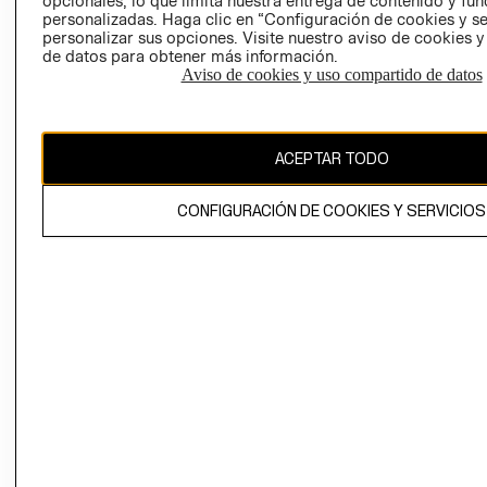
opcionales, lo que limita nuestra entrega de contenido y fu
corporativa
personalizadas. Haga clic en “Configuración de cookies y se
personalizar sus opciones. Visite nuestro aviso de cookies 
MUJER
CONTACTO
de datos para obtener más información.
TRABAJAR EN
Aviso de cookies y uso compartido de datos
HOMBRE
SERVICIO AL
H&M
CLIENTE
NIÑOS
ACERCA DEL
MI CUENTA
GRUPO H&M
ACEPTAR TODO
NUESTRAS TIEN
SOSTENIBILIDAD
CLICK&COLLECT
PRENSA
CONFIGURACIÓN DE COOKIES Y SERVICIOS
RETIRO EN TIE
RELACIÓN CON
TÉRMINOS Y
INVERSONISTAS
CONDICIONES
POLÍTICA
AVISO DE
EMPRESARIAL
PRIVACIDAD
PROGRAMA DE
GIFT CARD
TRANSPARENCIA
AVISO DE COOK
Y ÉTICA
(ESPAÑOL)
SUPERINTENDE
DE INDUSTRIA Y
PROGRAMA DE
COMERCIO - SI
TRANSPARENCIA
Y ÉTICA (INGLÉS)
PETICIONES