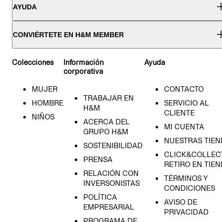
AYUDA
CONVIÉRTETE EN H&M MEMBER
Colecciones
Información
Ayuda
corporativa
MUJER
CONTACTO
TRABAJAR EN
HOMBRE
SERVICIO AL
H&M
CLIENTE
NIÑOS
ACERCA DEL
MI CUENTA
GRUPO H&M
NUESTRAS TIEN
SOSTENIBILIDAD
CLICK&COLLECT
PRENSA
RETIRO EN TIE
RELACIÓN CON
TÉRMINOS Y
INVERSONISTAS
CONDICIONES
POLÍTICA
AVISO DE
EMPRESARIAL
PRIVACIDAD
PROGRAMA DE