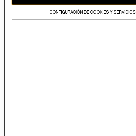
propiedad de H&M Hennes & Mauritz AB.
CONFIGURACIÓN DE COOKIES Y SERVICIOS