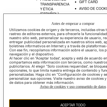
GIFT CARD
TRANSPARENCIA
AVISO DE COOK
Y ÉTICA
(ESPAÑOL)
SUPERINTENDE
DE INDUSTRIA Y
PROGRAMA DE
Antes de empezar a comprar
COMERCIO - SI
TRANSPARENCIA
Utilizamos cookies de origen y de terceros, incluidas otras 
Y ÉTICA (INGLÉS)
PETICIONES
rastreo de editores externos, para ofrecerle la funcionalid
QUEJAS Y
nuestro sitio web, personalizar su experiencia de usuario, rea
RECLAMOS
entregar publicidad personalizada en nuestros sitios web, a
boletines informativos en Internet y a través de plataformas 
Con ese fin, recopilamos información sobre el usuario, los 
navegación y el dispositivo.
Al hacer clic en “Aceptar todas”, acepta y está de acuerdo e
compartamos esta información con terceros, como nuestros
publicitarios. Al elegir “Solo cookies requeridas”, se bloque
opcionales, lo que limita nuestra entrega de contenido y fu
Colombia ($)
personalizadas. Haga clic en “Configuración de cookies y se
personalizar sus opciones. Visite nuestro aviso de cookies 
de datos para obtener más información.
CAMBIAR REGIÓN
Aviso de cookies y uso compartido de datos
El contenido de esta página web está protegido por copyright y es
ACEPTAR TODO