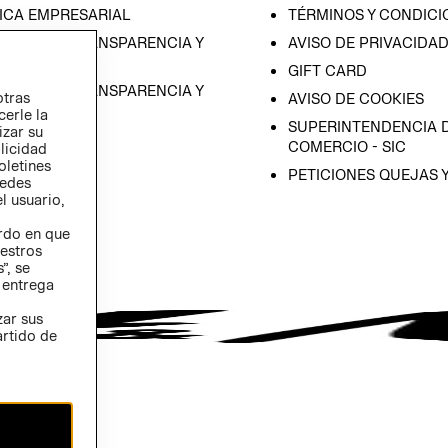
ICA EMPRESARIAL
TÉRMINOS Y CONDICI
RAMA DE TRANSPARENCIA Y
AVISO DE PRIVACIDA
 (ESPAÑOL)
GIFT CARD
RAMA DE TRANSPARENCIA Y
otras
AVISO DE COOKIES
 (INGLÉS)
cerle la
SUPERINTENDENCIA D
izar su
COMERCIO - SIC
blicidad
oletines
PETICIONES QUEJAS 
redes
l usuario,
erdo en que
estros
”, se
 entrega
zar sus
artido de